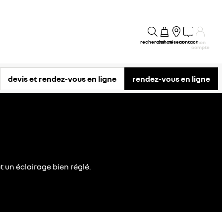
recherche
achat
réseau
contact
mon
compte
devis et rendez-vous en ligne
rendez-vous en ligne
agements et conseils
t un éclairage bien réglé.