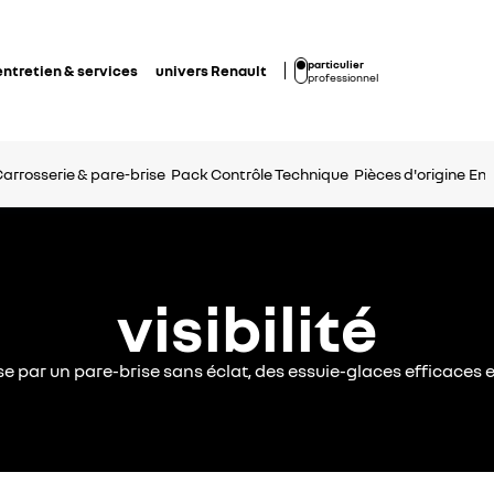
particulier
entretien & services
univers Renault
professionnel
arrosserie & pare-brise
Pack Contrôle Technique
Pièces d'origine
Eng
visibilité
e par un pare-brise sans éclat, des essuie-glaces efficaces e