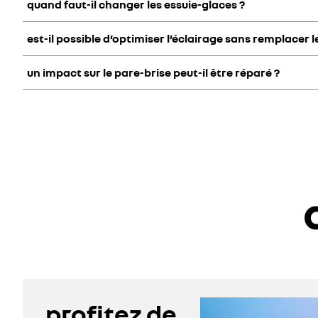
quand faut-il changer les essuie-glaces ?
est-il possible d’optimiser l’éclairage sans remplacer 
Il est recommandé de changer vos essuie-glaces tous les 2 a
manque d’efficacité.
un impact sur le pare-brise peut-il être réparé ?
Vérifiez et remplacez les ampoules dès que vous notez une 
Un impact situé hors du champs de vision du conducteur peut
profitez de