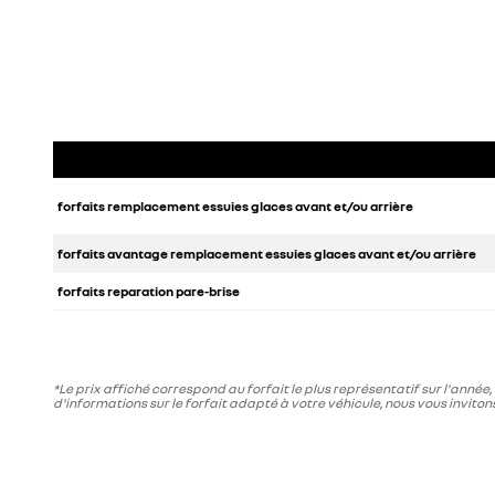
forfaits remplacement essuies glaces avant et/ou arrière
forfaits avantage remplacement essuies glaces avant et/ou arrière
forfaits reparation pare-brise
*Le prix affiché correspond au forfait le plus représentatif sur l'année,
d'informations sur le forfait adapté à votre véhicule, nous vous invitons 