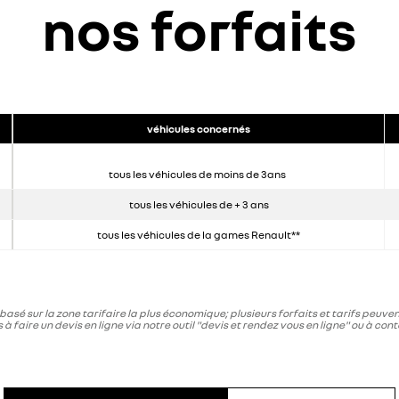
nos forfaits
véhicules concernés
tous les véhicules de moins de 3ans
tous les véhicules de + 3 ans
tous les véhicules de la games Renault**
 basé sur la zone tarifaire la plus économique; plusieurs forfaits et tarifs peuven
à faire un devis en ligne via notre outil "devis et rendez vous en ligne" ou à cont