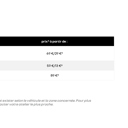
prix* à partir de :
69 €/29 €*
59 €/13 €*
89 €*
t exister selon le véhicule et la zone concernée. Pour plus
acter votre atelier le plus proche.