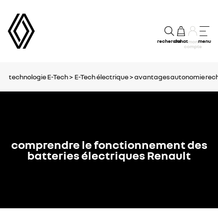
recherche
achat
menu
mon
compte
technologie E-Tech >
E-Tech électrique >
avantages
autonomie
rec
comprendre le fonctionnement des
batteries électriques Renault