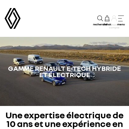
recherche
achat
menu
mon
compte
GAMME RENAULT E-TECH HYBRIDE
ET ÉLECTRIQUE
Une expertise électrique de
10 ans et une expérience en