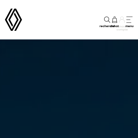
recherche
achat
menu
mon
compte