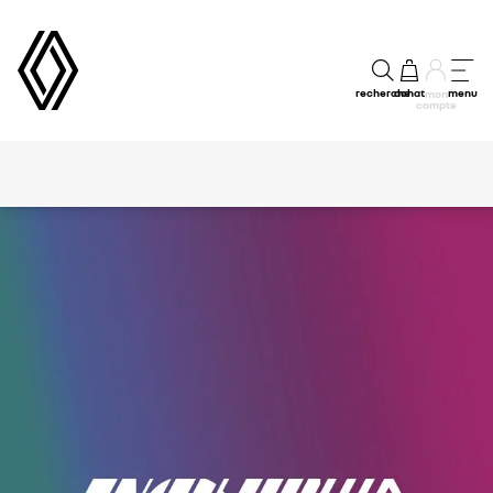
recherche
achat
menu
mon
compte