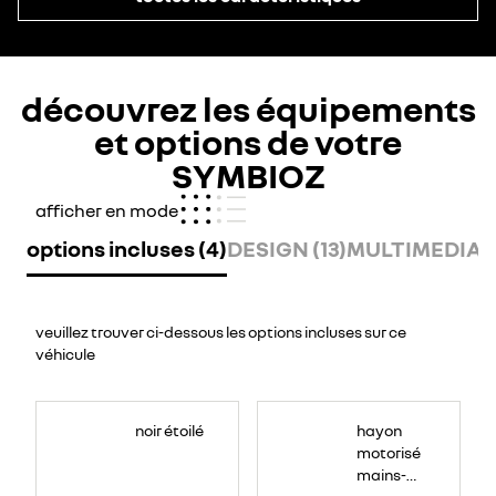
découvrez les équipements
et options de votre
SYMBIOZ
afficher en mode
options incluses (4)
DESIGN (13)
MULTIMEDIA (
veuillez trouver ci-dessous les options incluses sur ce
véhicule
<span
style="font-
noir étoilé
hayon
size:11.0pt;font-
family:NouvelR;
motorisé
mso-
fareast-
mains-
font-
family:&quot;Times