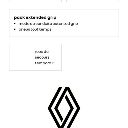
libres
New
Roman&quot;;mso-
bidi-
font-
family:Aptos;
pack extended grip
color:black;mso-
ansi-
mode de conduite extented grip
language:EN-
US;mso-
pneus tout temps
fareast-
language:EN-
US;mso-
bidi-
language:
AR-
SA">Hayon
roue de
mains
libres&nbsp;
secours
</span>
temporaire