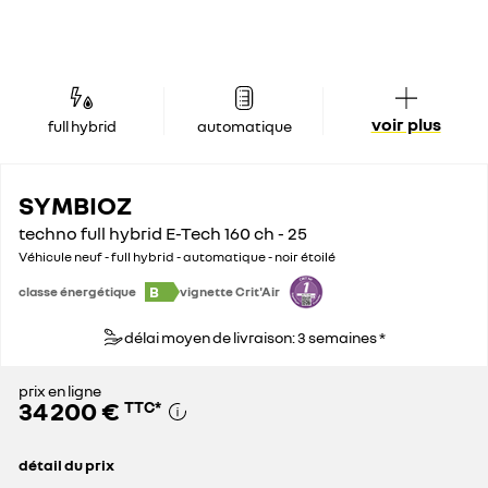
voir plus
full hybrid
automatique
SYMBIOZ
techno full hybrid E-Tech 160 ch - 25
Véhicule neuf - full hybrid - automatique - noir étoilé
B
classe énergétique
vignette Crit'Air
délai moyen de livraison: 3 semaines *
prix en ligne
34 200 €
TTC
*
détail du prix
prix conseillé
38 400 €