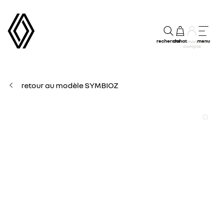
recherche
achat
menu
mon
compte
retour au modèle SYMBIOZ