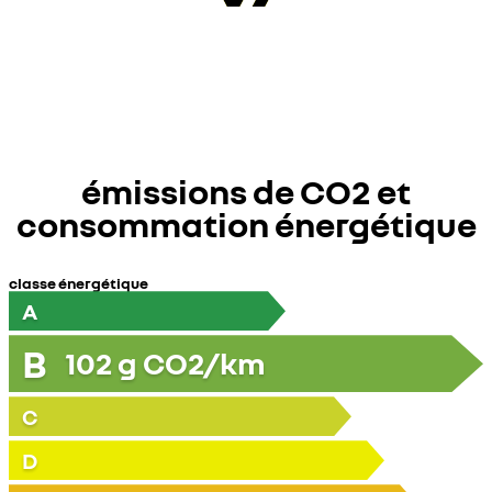
émissions de CO2 et
consommation énergétique
classe énergétique
A
B
102
g CO2/km
C
D