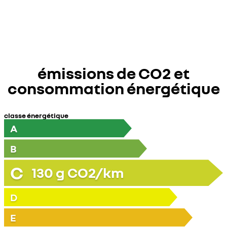
émissions de CO2 et
consommation énergétique
classe énergétique
A
B
C
130
g CO2/km
D
E