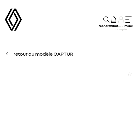
recherche
achat
menu
mon
compte
retour au modèle CAPTUR