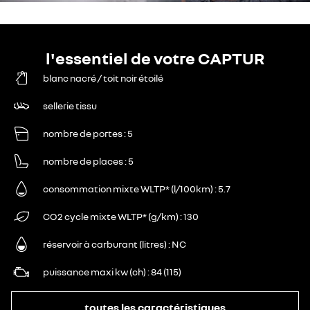
l'essentiel de votre CAPTUR
blanc nacré / toit noir étoilé
sellerie tissu
nombre de portes
5
nombre de places
5
consommation mixte WLTP* (l/100km)
5.7
CO2 cycle mixte WLTP* (g/km)
130
réservoir à carburant (litres)
NC
puissance maxi kw (ch)
84 (115)
toutes les caractéristiques