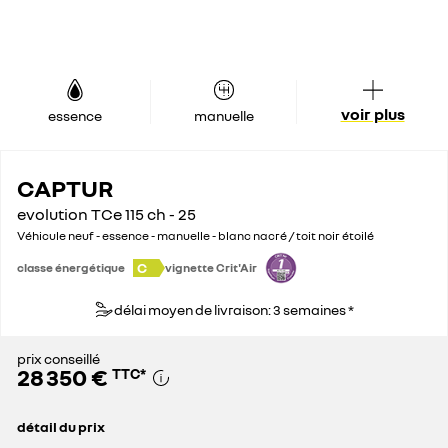
voir plus
essence
manuelle
CAPTUR
evolution TCe 115 ch - 25
Véhicule neuf - essence - manuelle - blanc nacré / toit noir étoilé
C
classe énergétique
vignette Crit'Air
délai moyen de livraison: 3 semaines *
prix conseillé
28 350 €
TTC
*
détail du prix
prix conseillé
28 350 €