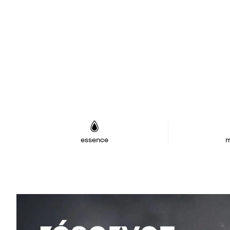
essence
m