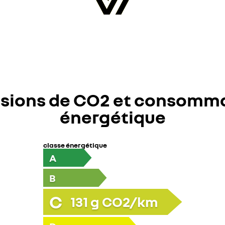
smartphone)
sions de CO2 et consomm
énergétique
classe énergétique
A
B
C
131
g CO2/km