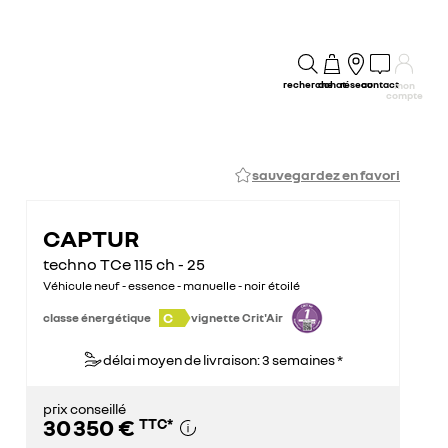
recherche
achat
réseau
contact
mon
compte
sauvegardez en favori
CAPTUR
techno TCe 115 ch - 25
Véhicule neuf - essence - manuelle - noir étoilé
C
classe énergétique
vignette Crit'Air
délai moyen de livraison: 3 semaines *
prix conseillé
30 350 €
TTC
*