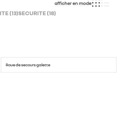
afficher en mode
E (13)
SECURITE (18)
Roue
de
Roue de secours galette
secours
galette
sous
le
faux
plancher
du
coffre