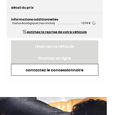
détail du prix
prix conseillé
30 350 €
informations additionnelles
malus écologique (non inclus)
1 074 €
estimez la reprise de votre véhicule
réservez ce véhicule
financez en ligne
contactez le concessionnaire