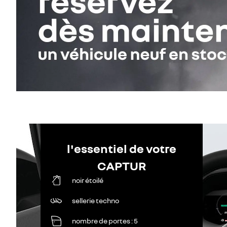
l'essentiel de votre
CAPTUR
noir étoilé
sellerie techno
nombre de portes
5