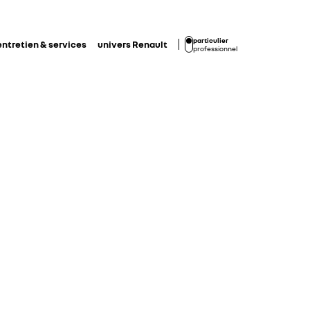
particulier
entretien & services
univers Renault
professionnel