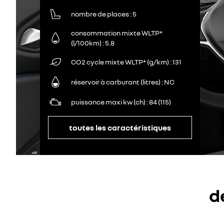
nombre de places
5
consommation mixte WLTP*
(l/100km)
5.8
CO2 cycle mixte WLTP* (g/km)
131
réservoir à carburant (litres)
NC
puissance maxi kw (ch)
84 (115)
toutes les caractéristiques
d