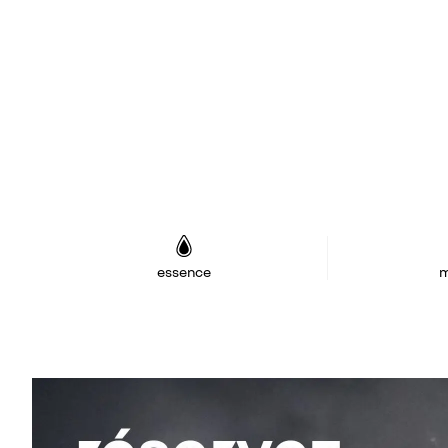
essence
m