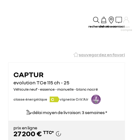
recherche
achat
réseau
contact
mon
compte
sauvegardez en favori
CAPTUR
evolution TCe 115 ch - 25
Véhicule neuf - essence - manuelle - blanc nacré
C
classe énergétique
vignette Crit'Air
délai moyen de livraison: 3 semaines *
prix en ligne
27 200 €
TTC
*