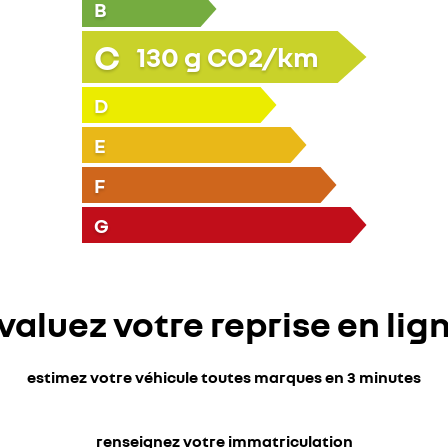
B
C
130
g CO2/km
D
E
F
G
valuez votre reprise en lig
estimez votre véhicule toutes marques en 3 minutes
renseignez votre immatriculation