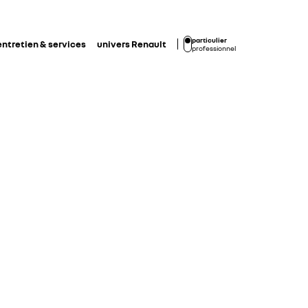
particulier
entretien & services
univers Renault
professionnel