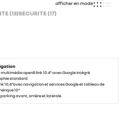
afficher en mode
TE (13)
SECURITE (17)
igation
multimédia openR link 10.4" avec Google intégré
aphie standard
nk 10,4’’avec navigation et services Google et tableau de
érique 10"
 parking avant, arrière et latérale