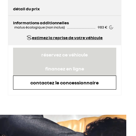
détail du prix
prix conseillé
28 700 €
remise concessionnaire déduite
1 500 €
informations additionnelles
malus écologique (non inclus)
983 €
estimez la reprise de votre véhicule
réservez ce véhicule
financez en ligne
contactez le concessionnaire