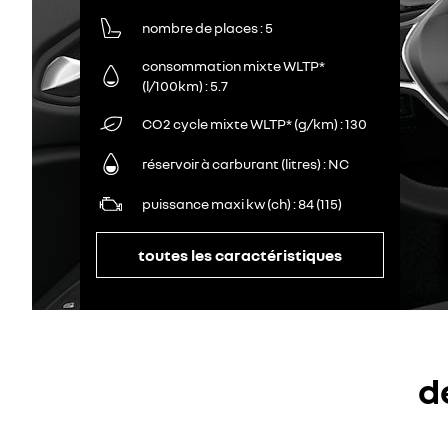
nombre de places
5
consommation mixte WLTP*
(l/100km)
5.7
CO2 cycle mixte WLTP* (g/km)
130
réservoir à carburant (litres)
NC
puissance maxi kw (ch)
84 (115)
toutes les caractéristiques
d