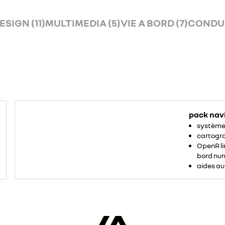
ESIGN (11)
MULTIMEDIA (5)
VIE A BORD (7)
CONDUI
pack nav
système 
cartogr
OpenR li
bord num
aides au