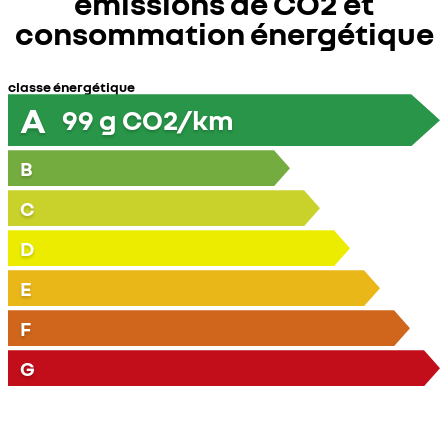
émissions de CO2 et
consommation énergétique
classe énergétique
A
99
g CO2/km
B
C
D
E
F
G