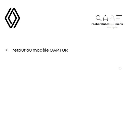
recherche
achat
menu
mon
compte
retour au modèle CAPTUR