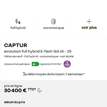
voir plus
full hybrid
automatique
CAPTUR
evolution full hybrid E-Tech 160 ch - 25
Véhicule neuf - full hybrid - automatique - noir étoilé
A
classe énergétique
vignette Crit'Air
délai moyen de livraison: 7 semaines *
prix en ligne
30 400 €
TTC
*
détail du prix
prix conseillé
31 900 €