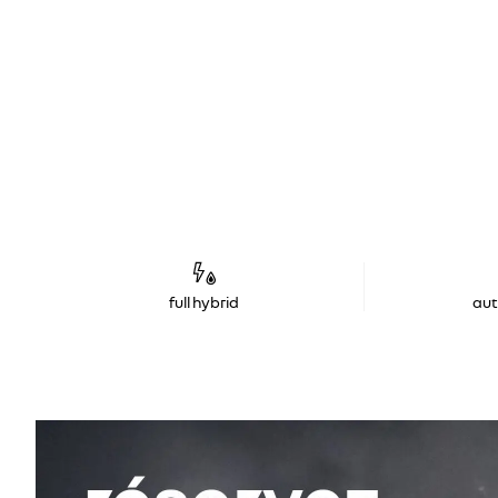
full hybrid
au