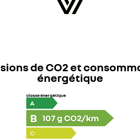
sions de CO2 et consomm
énergétique
classe énergétique
A
B
107
g CO2/km
C