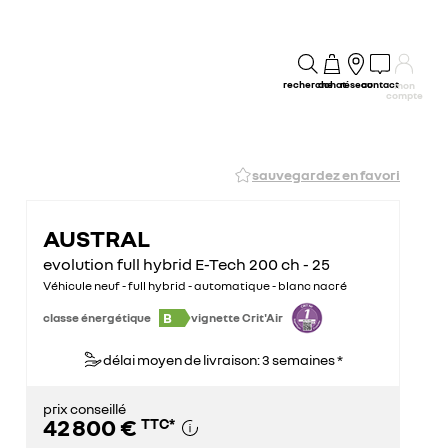
recherche
achat
réseau
contact
mon
compte
sauvegardez en favori
AUSTRAL
evolution full hybrid E-Tech 200 ch - 25
Véhicule neuf - full hybrid - automatique - blanc nacré
B
classe énergétique
vignette Crit'Air
délai moyen de livraison: 3 semaines *
prix conseillé
42 800 €
TTC
*