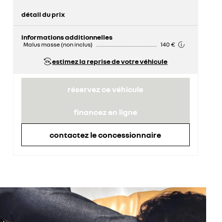
détail du prix
prix conseillé
42 800 €
informations additionnelles
Malus masse (non inclus)
140 €
estimez la reprise de votre véhicule
réservez ce véhicule
financez en ligne
contactez le concessionnaire