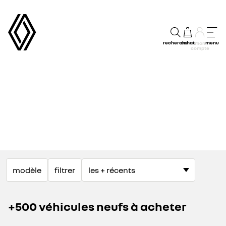
recherche
achat
menu
mon
compte
modèle
filtrer
+500 véhicules neufs à acheter