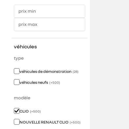
prix min
prix max
véhicules
type
véhicules de démonstration
(
28
)
véhicules neufs
(
+
500
)
modèle
CLIO
(
+
500
)
NOUVELLE RENAULT CLIO
(
+
500
)