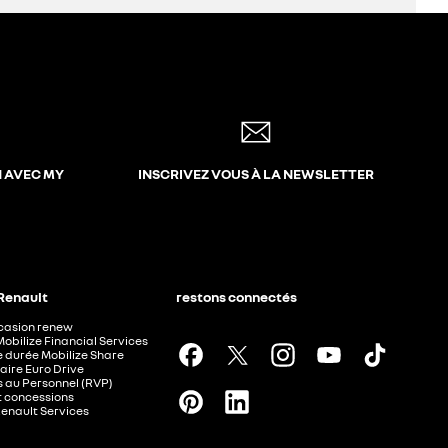
N AVEC MY
INSCRIVEZ VOUS À LA NEWSLETTER
 Renault
restons connectés
ccasion renew
Mobilize Financial Services
e durée Mobilize Share
aire Euro Drive
 au Personnel (RVP)
t concessions
Renault Services