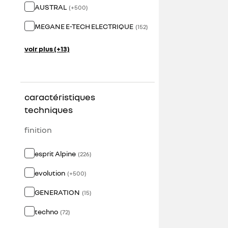
AUSTRAL
(
+
500
)
MEGANE E-TECH ELECTRIQUE
(
152
)
voir plus (+13)
caractéristiques
techniques
finition
esprit Alpine
(
226
)
evolution
(
+
500
)
GENERATION
(
15
)
techno
(
72
)