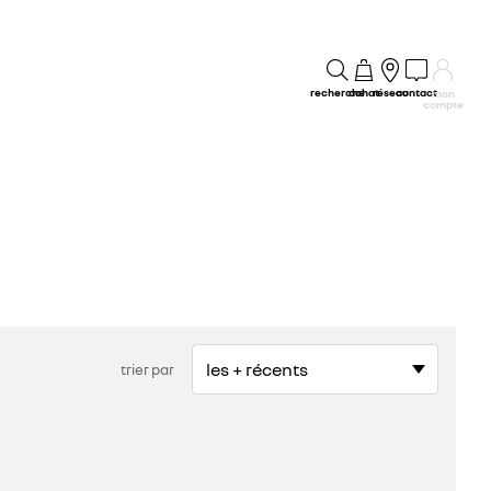
recherche
achat
réseau
contact
mon
compte
trier par