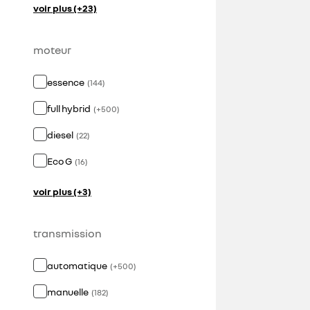
voir plus (+23)
moteur
essence
(
144
)
full hybrid
(
+
500
)
diesel
(
22
)
Eco G
(
16
)
voir plus (+3)
transmission
automatique
(
+
500
)
manuelle
(
182
)