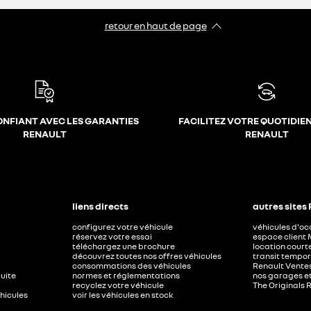
retour en haut de page​
ONFIANT AVEC LES GARANTIES
FACILITEZ VOTRE QUOTIDIE
RENAULT
RENAULT
liens directs
autres sites
configurez votre véhicule
véhicules d'o
réservez votre essai
espace client 
téléchargez une brochure
location court
découvrez toutes nos offres véhicules
transit tempor
consommations des véhicules
Renault Ventes
duite
normes et réglementations
nos garages e
recyclez votre véhicule
The Originals 
éhicules
voir les véhicules en stock