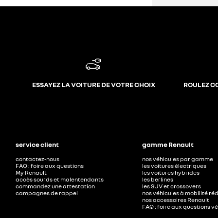
ESSAYEZ LA VOITURE DE VOTRE CHOIX
ROULEZ C
service client
gamme Renault
contactez-nous
nos véhicules par gamme
FAQ : foire aux questions
les voitures électriques
My Renault
les voitures hybrides
accès sourds et malentendants
les berlines
commandez une attestation
les SUV et crossovers
campagnes de rappel
nos véhicules à mobilité ré
nos accessoires Renault​
FAQ : foire aux questions v