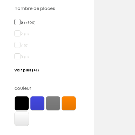
nombre de places
5
(
+
500
)
2
(
0
)
7
(
0
)
8
(
0
)
voir plus (+1)
couleur