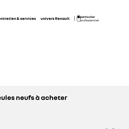
particulier
entretien & services
univers Renault
professionnel
ules neufs à acheter