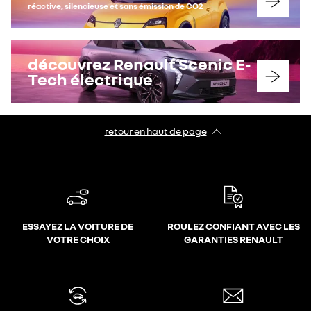
réactive, silencieuse et sans émission de CO2
découvrez Renault Scenic E-
Tech électrique
retour en haut de page​
ESSAYEZ LA VOITURE DE
ROULEZ CONFIANT AVEC LES
VOTRE CHOIX
GARANTIES RENAULT