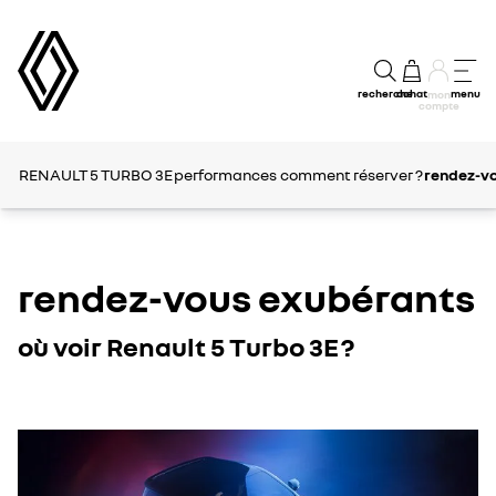
recherche
achat
menu
mon
compte
RENAULT 5 TURBO 3E
performances
comment réserver ?
rendez-v
rendez-vous exubérants
où voir Renault 5 Turbo 3E ?