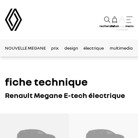
recherche
achat
menu
mon
compte
NOUVELLE MEGANE
prix
design
électrique
multimedia
fiche technique
Renault Megane E-tech électrique