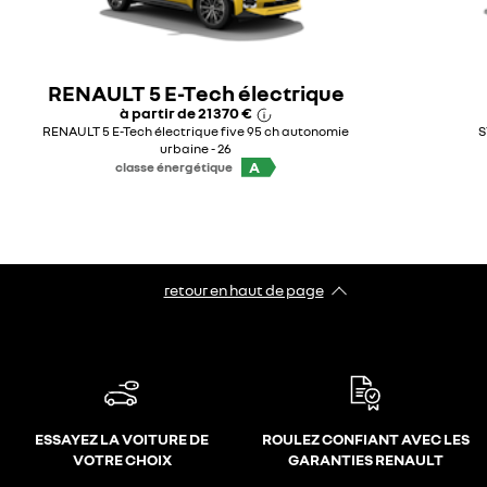
RENAULT 5 E-Tech électrique
à partir de
21 370 €
RENAULT 5 E-Tech électrique five 95 ch autonomie
S
urbaine - 26
A
classe énergétique
retour en haut de page​
ESSAYEZ LA VOITURE DE
ROULEZ CONFIANT AVEC LES
VOTRE CHOIX
GARANTIES RENAULT