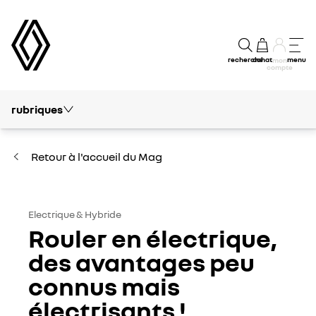
recherche
achat
menu
mon
compte
rubriques
Tout le mag
Conseils et Entretien
Retour à l'accueil du Mag
Electrique & Hybride
Autour de Renault
Electrique & Hybride
Rouler en électrique,
Innovations
des avantages peu
connus mais
Financement
électrisants !