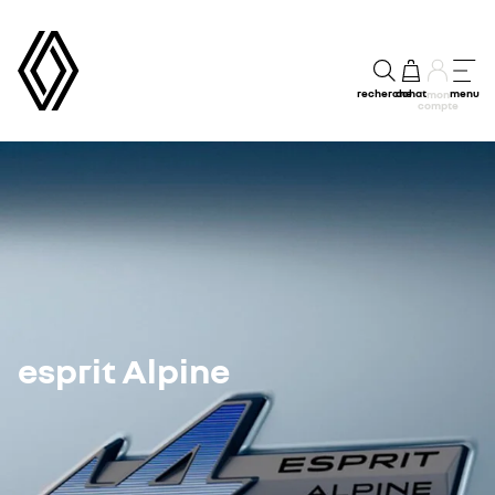
recherche
achat
menu
mon
compte
esprit Alpine