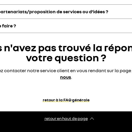
artenariats/proposition de services ou d’idées ?
enault spécialisé qui vous accompagnera dans votre démarche et répon
 faire ?
sur notre site,
ici
, en choisissant dans « sujet » l'un des thèmes propos
pouvez ainsi sélectionner une agence dans la section "nos agences" sur 
 n'avez pas trouvé la répo
aux agences Mobilize Share les plus proches de chez vous.
ment
ici
.
votre question ?
 contacter notre service client en vous rendant sur la page
nous
.
retour à la FAQ générale
retour en haut de page​