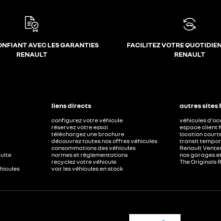
ONFIANT AVEC LES GARANTIES
FACILITEZ VOTRE QUOTIDIE
RENAULT
RENAULT
liens directs
autres sites
configurez votre véhicule
véhicules d'o
réservez votre essai
espace client 
téléchargez une brochure
location court
découvrez toutes nos offres véhicules
transit tempor
consommations des véhicules
Renault Ventes
duite
normes et réglementations
nos garages e
recyclez votre véhicule
The Originals 
éhicules
voir les véhicules en stock