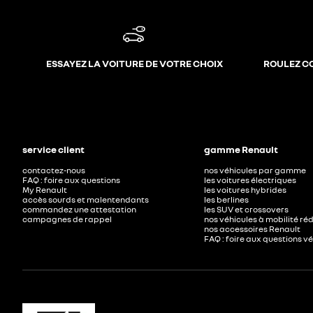
ESSAYEZ LA VOITURE DE VOTRE CHOIX
ROULEZ C
service client
gamme Renault
contactez-nous
nos véhicules par gamme
FAQ : foire aux questions
les voitures électriques
My Renault
les voitures hybrides
accès sourds et malentendants
les berlines
commandez une attestation
les SUV et crossovers
campagnes de rappel
nos véhicules à mobilité ré
nos accessoires Renault​
FAQ : foire aux questions v