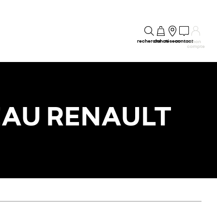
recherche
achat
réseau
contact
mon
compte
EAU RENAULT