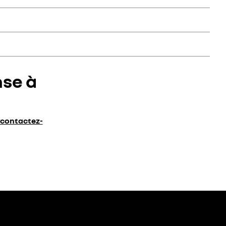
dra à vos questions.
és : « proposition de partenariats » ou « proposition de
la page d’accueil.
nse à
contactez-