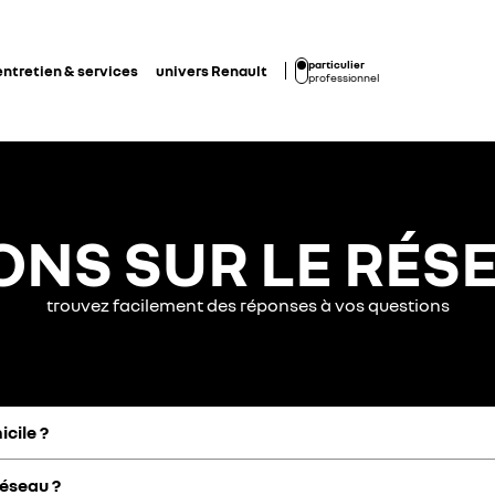
particulier
entretien & services
univers Renault
professionnel
ONS SUR LE RÉS
trouvez facilement des réponses à vos questions
cile ?
éseau ?
clic.