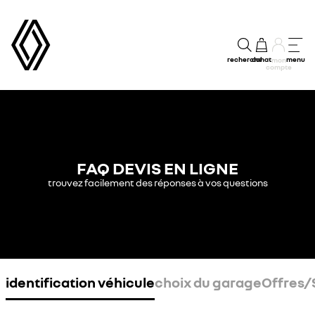
recherche
achat
menu
mon
compte
FAQ DEVIS EN LIGNE
trouvez facilement des réponses à vos questions
identification véhicule
choix du garage
Offres/