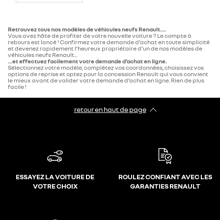
Retrouvez tous nos modèles de véhicules neufs Renault....
Vous avez hâte de profiter de votre nouvelle voiture ? Le compte à
rebours est lancé ! Confirmez votre demande d’achat en toute simplicité
et devenez rapidement l’heureux propriétaire d’un de nos modèles de
véhicules neufs Renault...
...et effectuez facilement votre demande d’achat en ligne.
Sélectionnez votre modèle, complétez vos coordonnées, choisissez vos
options de reprise et optez pour la concession Renault qui vous convient
le mieux avant de valider votre demande d’achat en ligne. Rien de plus
facile !
retour en haut de page​
ESSAYEZ LA VOITURE DE
ROULEZ CONFIANT AVEC LES
VOTRE CHOIX
GARANTIES RENAULT