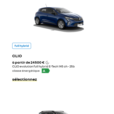
full hybrid
CLIO
à partir de
24 500 €
CLIO evolution full hybrid E-Tech 145 ch - 25b
A
classe énergétique
sélectionnez