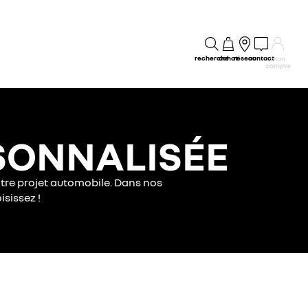
recherche
achat
réseau
contact
mon
compte
SONNALISÉE
re projet automobile. Dans nos
issez !​