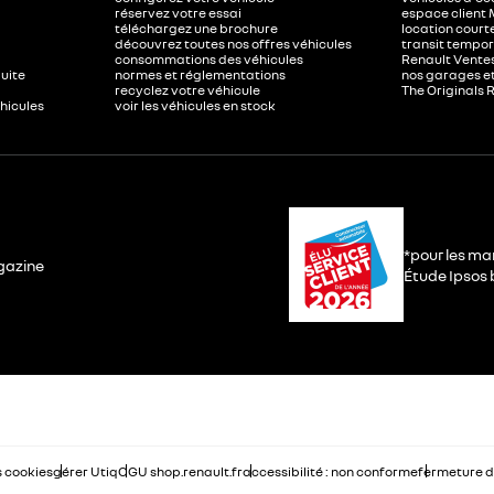
réservez votre essai
espace client 
téléchargez une brochure
location court
découvrez toutes nos offres véhicules
transit tempor
consommations des véhicules
Renault Ventes
duite
normes et réglementations
nos garages e
recyclez votre véhicule
The Originals 
éhicules
voir les véhicules en stock
*pour les ma
gazine
Étude Ipsos b
 cookies
gérer Utiq
CGU shop.renault.fr
accessibilité : non conforme
fermeture d