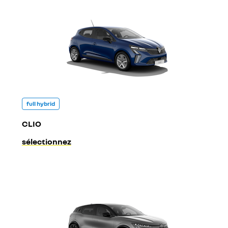
full hybrid
CLIO
sélectionnez