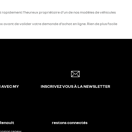
ez rapidement l’heureux propriétaire d’un de nos modèles de véhicules
x avant de valider votre demande d’achat en ligne. Rien de plus facile
N AVEC MY
INSCRIVEZ VOUS À LA NEWSLETTER
 Renault
restons connectés
ccasion renew