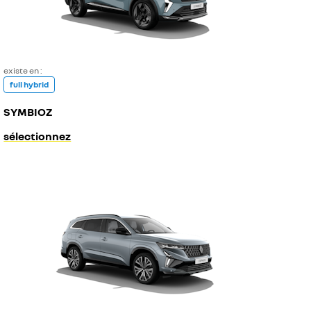
existe en :
full hybrid
SYMBIOZ
sélectionnez