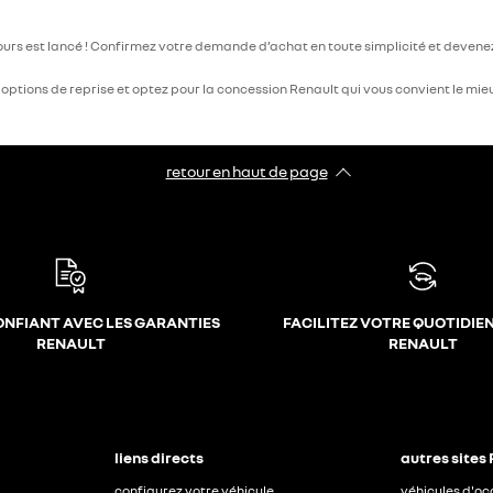
bours est lancé ! Confirmez votre demande d’achat en toute simplicité et deven
ptions de reprise et optez pour la concession Renault qui vous convient le mieu
retour en haut de page​
ONFIANT AVEC LES GARANTIES
FACILITEZ VOTRE QUOTIDIE
RENAULT
RENAULT
liens directs
autres sites
configurez votre véhicule
véhicules d'o