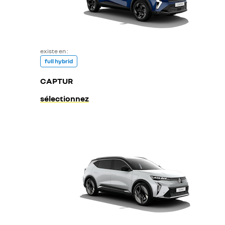
existe en :
full hybrid
CAPTUR
sélectionnez