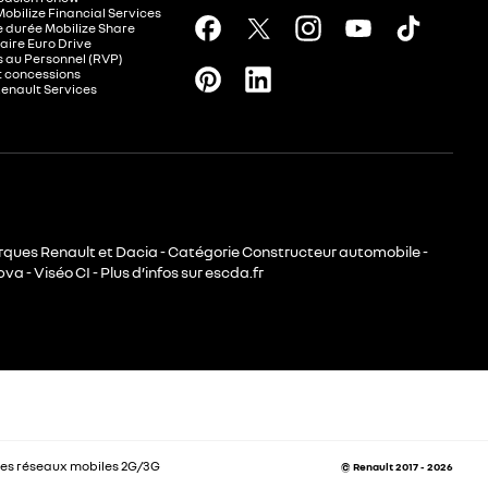
Mobilize Financial Services
e durée Mobilize Share
aire Euro Drive
 au Personnel (RVP)
t concessions
Renault Services
rques Renault et Dacia - Catégorie Constructeur automobile -
va - Viséo CI - Plus d’infos sur escda.fr
es réseaux mobiles 2G/3G
© Renault 2017 - 2026