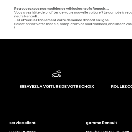
Retrouvez tous nos modèles de véhicules neufs Renault....
Vous avez hâte de profiter de votre nouvelle voiture ? Le compte à re
neufs Renault...
...et effectuez facilement votre demande d’achat en ligne.
Sélectionnez votre modèle, complétez vos coordonnées, choisissez vos o
!
ESSAYEZ LA VOITURE DE VOTRE CHOIX
ROULEZ C
service client
gamme Renault
contactez-nous
nos véhicules par gamme