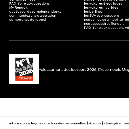
FAQ : foire aux questions
les voitures électriques
My Renault
les voitures hybrides
accès sourds et malentendants
les berlines
commandez une attestation
les SUV et crossovers
campagnes de rappel
nos véhicules à mobilité ré
nos accessoires Renault​
FAQ : foire aux questions v
*classement des lecteurs 2026, l’Automobile Ma
informations légales site
données personnelles
data act
cookies
gérer mes