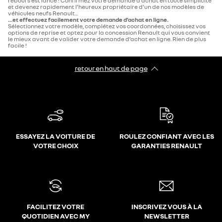
rebours est lancé ! Confirmez votre demande d’achat en toute simplicité
et devenez rapidement l’heureux propriétaire d’un de nos modèles de
véhicules neufs Renault...
...et effectuez facilement votre demande d’achat en ligne.
Sélectionnez votre modèle, complétez vos coordonnées, choisissez vos
options de reprise et optez pour la concession Renault qui vous convient
le mieux avant de valider votre demande d’achat en ligne. Rien de plus
facile !
retour en haut de page​
ESSAYEZ LA VOITURE DE
ROULEZ CONFIANT AVEC LES
VOTRE CHOIX
GARANTIES RENAULT
FACILITEZ VOTRE
INSCRIVEZ VOUS À LA
QUOTIDIEN AVEC MY
NEWSLETTER