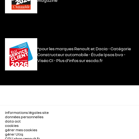
Magazine
*pour les marques Renault et Dacia - Catégorie
Constructeur automobile - Étude Ipsos bva -
Viséo CI - Plus d’infos sur escda.fr
informations légales site
données personnelles
data act
cookies
gérer mes cookies
gérer Utiq
CGU shop.renault.fr