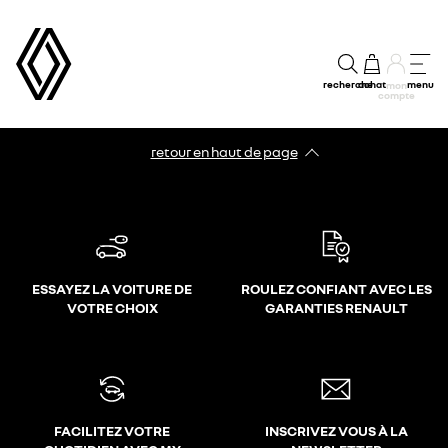
recherche
achat
menu
mon
compte
retour en haut de page​
ESSAYEZ LA VOITURE DE
ROULEZ CONFIANT AVEC LES
VOTRE CHOIX
GARANTIES RENAULT
FACILITEZ VOTRE
INSCRIVEZ VOUS À LA