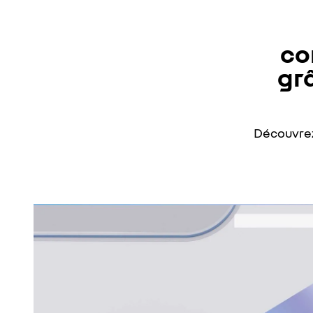
co
gr
Découvrez