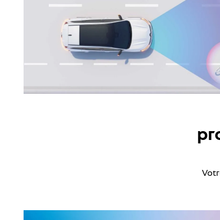
pr
Votr