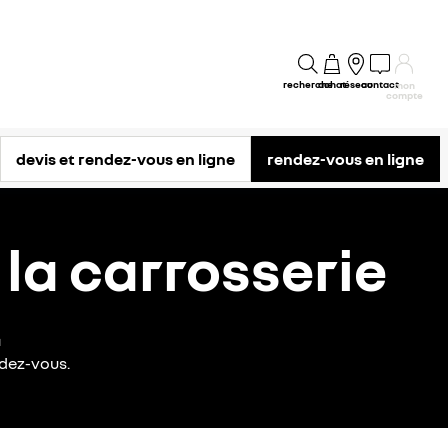
recherche
achat
réseau
contact
mon
compte
devis et rendez-vous en ligne
rendez-vous en ligne
 la carrosserie
t
ndez-vous.