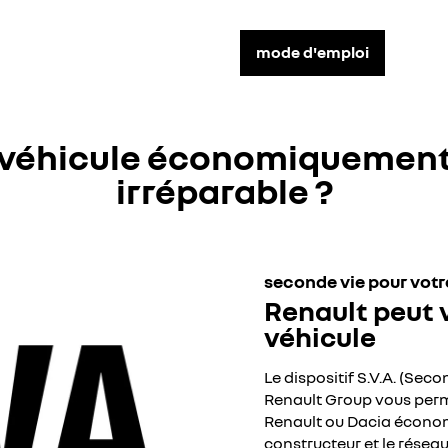
mode d'emploi
véhicule économiquemen
irréparable ?
seconde vie pour vot
Renault peut 
véhicule
Le dispositif S.V.A. (Se
Renault Group vous perme
Renault ou Dacia économi
constructeur et le résea