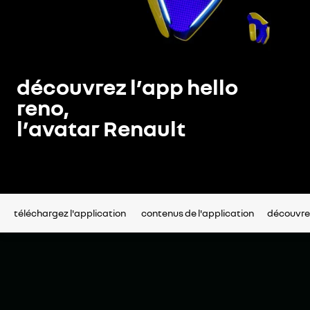
découvrez l’app hello
reno,
l’avatar Renault
téléchargez l'application
contenus de l'application
découvre