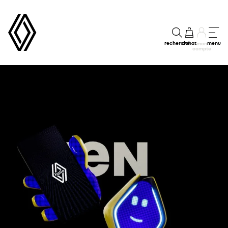
recherche
achat
menu
mon
compte