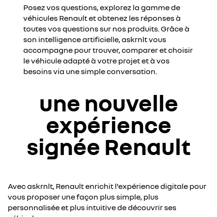
annonces. Pour regarder cette vidéo, vous devez autoriser
Posez vos questions, explorez la gamme de
les cookies sociaux sur notre site. Vous pouvez revenir sur
véhicules Renault et obtenez les réponses à
votre choix à tout moment. Plus d'informations sur la
toutes vos questions sur nos produits. Grâce à
Politique de cookie YouTube :
son intelligence artificielle, askrnlt vous
https://www.google.fr/intl/fr/policies/privacy
accompagne pour trouver, comparer et choisir
je refuse
le véhicule adapté à votre projet et à vos
besoins via une simple conversation.
j'accepte
une nouvelle
expérience
signée Renault
Avec askrnlt, Renault enrichit l’expérience digitale pour
vous proposer une façon plus simple, plus
personnalisée et plus intuitive de découvrir ses