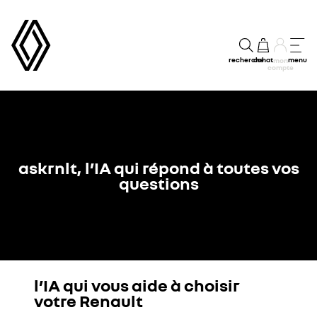
recherche
achat
menu
mon
compte
askrnlt, l’IA qui répond à toutes vos
questions​
l’IA qui vous aide à choisir
YouTube utilise des traceurs lors de la visualisation de
votre Renault
vidéos hébergées sur son site, afin de personnaliser les