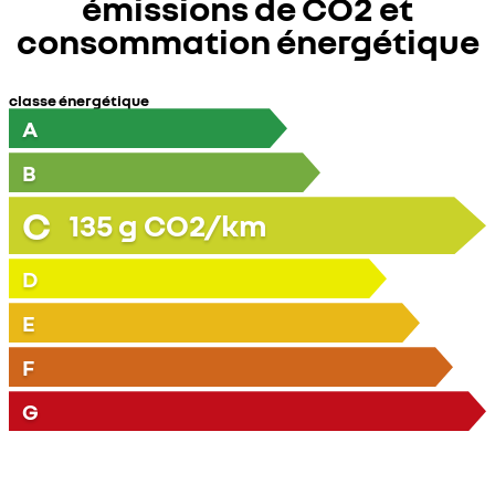
émissions de CO2 et
consommation énergétique
classe énergétique
A
B
C
135
g CO2/km
D
E
F
G