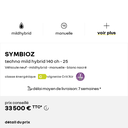
voir plus
mildhybrid
manuelle
SYMBIOZ
techno mild hybrid 140 ch - 25
Véhicule neuf - mildhybrid - manuelle - blanc nacré
C
classe énergétique
vignette Crit'Air
délai moyen de livraison: 7 semaines *
prix conseillé
33 500 €
TTC
*
détail du prix
prix conseillé
33 500 €