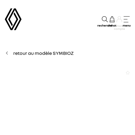
recherche
achat
menu
mon
compte
retour au modèle SYMBIOZ