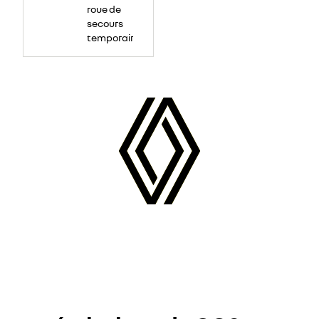
family:Aptos;
roue de
color:black;mso-
ansi-
secours
language:EN-
temporaire
US;mso-
fareast-
language:EN-
US;mso-
bidi-
language:
AR-
SA">Hayon
mains
libres&nbsp;
</span>