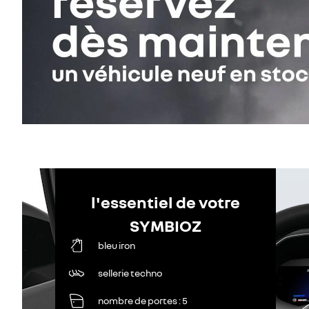
l'essentiel de votre
SYMBIOZ
bleu iron
sellerie techno
nombre de portes
5