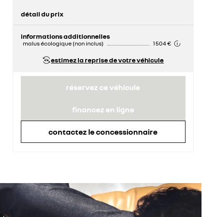
détail du prix
prix conseillé
33 050 €
informations additionnelles
malus écologique (non inclus)
1 504 €
estimez la reprise de votre véhicule
réservez ce véhicule
financez en ligne
contactez le concessionnaire