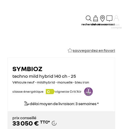
recherche
achat
réseau
contact
mon
compte
sauvegardez en favori
SYMBIOZ
techno mild hybrid 140 ch - 25
Véhicule neuf - mildhybrid - manuelle - bleu iron
C
classe énergétique
vignette Crit'Air
délai moyen de livraison: 3 semaines *
prix conseillé
33 050 €
TTC
*