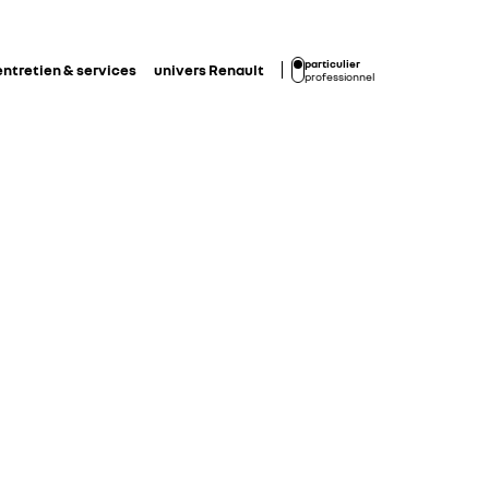
particulier
entretien & services
univers Renault
professionnel