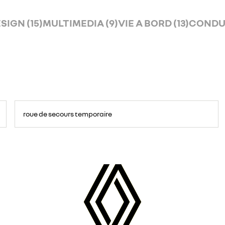
SIGN (15)
MULTIMEDIA (9)
VIE A BORD (13)
CONDUI
roue de secours temporaire