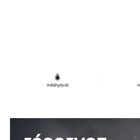
mildhybrid
m