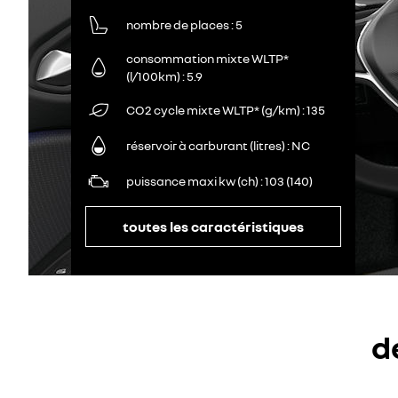
nombre de places
5
consommation mixte WLTP*
(l/100km)
5.9
CO2 cycle mixte WLTP* (g/km)
135
réservoir à carburant (litres)
NC
puissance maxi kw (ch)
103 (140)
toutes les caractéristiques
d