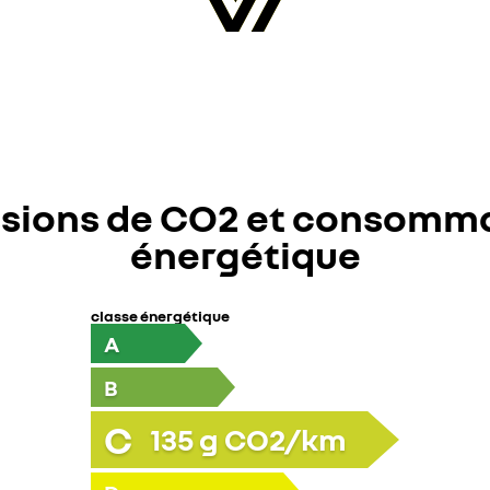
sions de CO2 et consomm
énergétique
classe énergétique
A
B
C
135
g CO2/km