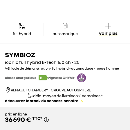
voir plus
full hybrid
automatique
SYMBIOZ
iconic full hybrid E-Tech 160 ch - 25
Véhicule de démonstration - full hybrid - automatique - rouge flamme
B
classe énergétique
vignette Crit'Air
RENAULT CHAMBERY - GROUPE AUTOSPHERE
délai moyen de livraison: 3 semaines *
découvrez le stock du concessionnaire
prix en ligne
36 690 €
TTC
*