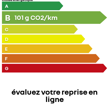
A
B
101
g CO2/km
C
D
E
F
G
évaluez votre reprise en
ligne