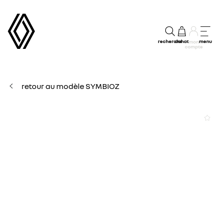
recherche
achat
menu
mon
compte
retour au modèle SYMBIOZ