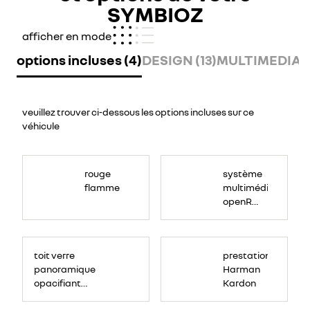
SYMBIOZ
afficher en mode
options incluses (4)
DESIGN (13)
MULTIMEDIA (
veuillez trouver ci-dessous les options incluses sur ce
véhicule
rouge
système
flamme
multimédia
openR
link 10.4" :
Google
Solarbay
intégré,
toit verre
prestation
système
panoramique
Harman
audio
opacifiant
Kardon
haute-
solarbay®
fidélité