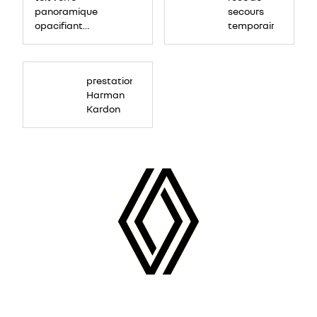
panoramique
secours
audio
opacifiant
temporaire
haute-
solarbay®
fidélité
Harman
Kardon®
prestation
Harman
Kardon