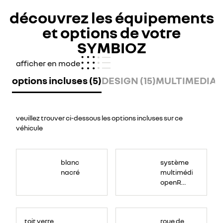
découvrez les équipements
et options de votre
SYMBIOZ
afficher en mode
options incluses (5)
DESIGN (15)
MULTIMEDIA (
veuillez trouver ci-dessous les options incluses sur ce
véhicule
blanc
système
nacré
multimédia
openR
link 10.4" :
Google
Solarbay
intégré,
toit verre
roue de
système