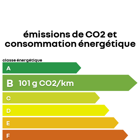
émissions de CO2 et
consommation énergétique
classe énergétique
A
B
101
g CO2/km
C
D
E
F