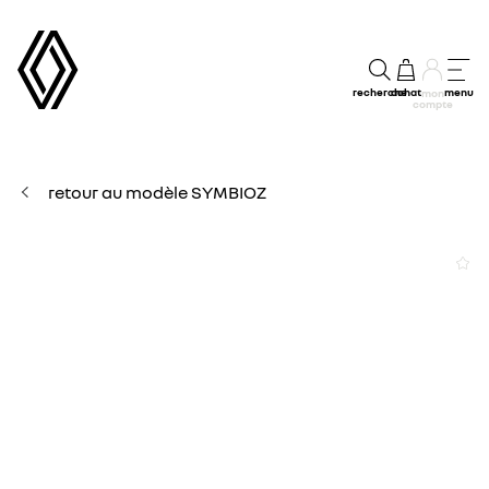
recherche
achat
menu
mon
compte
retour au modèle SYMBIOZ