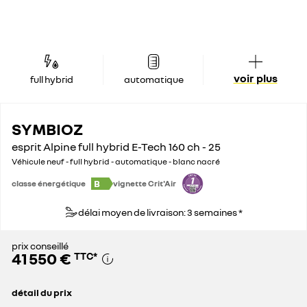
voir plus
full hybrid
automatique
SYMBIOZ
esprit Alpine full hybrid E-Tech 160 ch - 25
Véhicule neuf - full hybrid - automatique - blanc nacré
B
classe énergétique
vignette Crit'Air
délai moyen de livraison: 3 semaines *
prix conseillé
41 550 €
TTC
*
détail du prix
prix conseillé
41 550 €