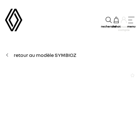
recherche
achat
menu
mon
compte
retour au modèle SYMBIOZ