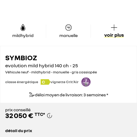
voir plus
mildhybrid
manuelle
SYMBIOZ
evolution mild hybrid 140 ch - 25
Véhicule neuf - mildhybrid - manuelle - gris cassiopée
C
classe énergétique
vignette Crit'Air
délai moyen de livraison: 3 semaines *
prix conseillé
32 050 €
TTC
*
détail du prix
prix conseillé
32 050 €