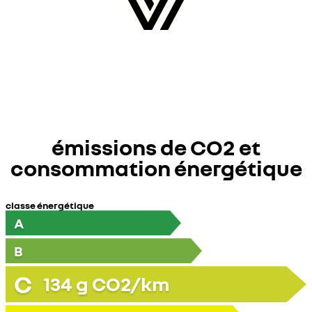
émissions de CO2 et
consommation énergétique
classe énergétique
A
B
C
134
g CO2/km