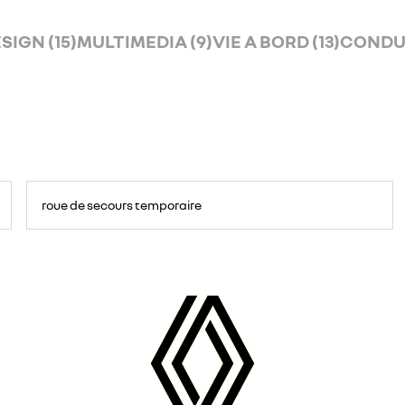
SIGN (15)
MULTIMEDIA (9)
VIE A BORD (13)
CONDUI
roue de secours temporaire