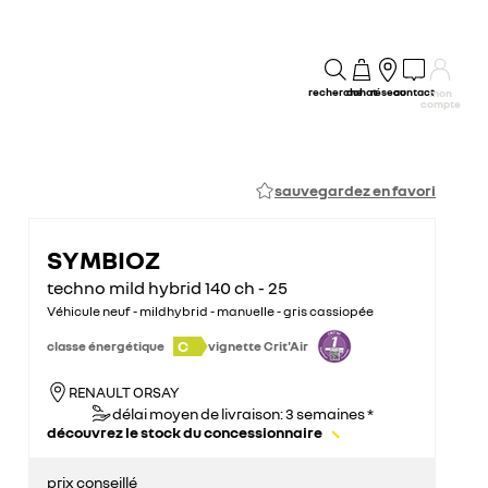
recherche
achat
réseau
contact
mon
compte
sauvegardez en favori
SYMBIOZ
techno mild hybrid 140 ch - 25
Véhicule neuf - mildhybrid - manuelle - gris cassiopée
C
classe énergétique
vignette Crit'Air
RENAULT ORSAY
délai moyen de livraison: 3 semaines *
découvrez le stock du concessionnaire
prix conseillé