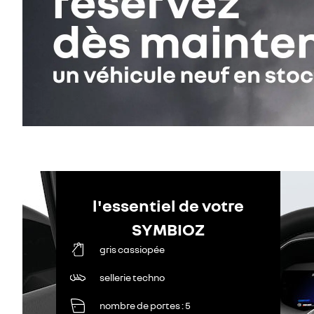
l'essentiel de votre
SYMBIOZ
gris cassiopée
sellerie techno
nombre de portes
5