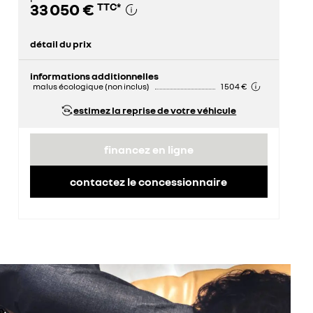
33 050 €
TTC
*
détail du prix
prix conseillé
33 050 €
informations additionnelles
malus écologique (non inclus)
1 504 €
estimez la reprise de votre véhicule
financez en ligne
contactez le concessionnaire