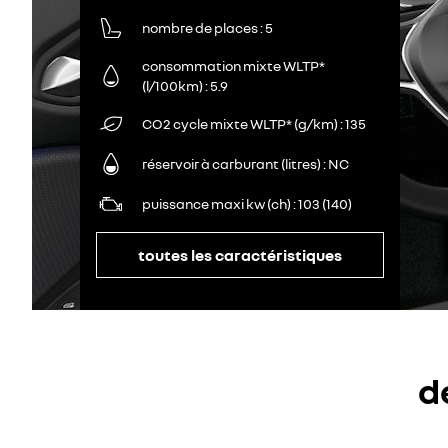
nombre de places
5
consommation mixte WLTP*
(l/100km)
5.9
CO2 cycle mixte WLTP* (g/km)
135
réservoir à carburant (litres)
NC
puissance maxi kw (ch)
103 (140)
toutes les caractéristiques
d