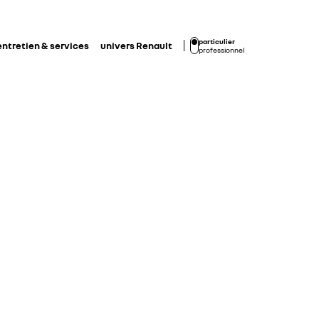
particulier
entretien & services
univers Renault
professionnel