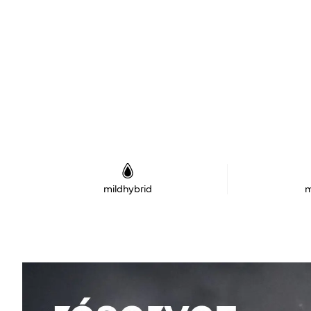
mildhybrid
m