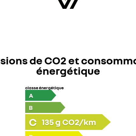
sions de CO2 et consomm
énergétique
classe énergétique
A
B
C
135
g CO2/km