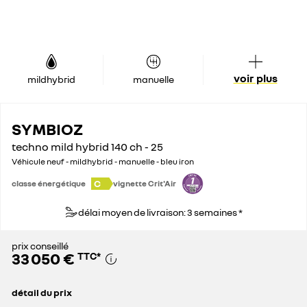
voir plus
mildhybrid
manuelle
SYMBIOZ
techno mild hybrid 140 ch - 25
Véhicule neuf - mildhybrid - manuelle - bleu iron
C
classe énergétique
vignette Crit'Air
délai moyen de livraison: 3 semaines *
prix conseillé
33 050 €
TTC
*
détail du prix
prix conseillé
33 050 €