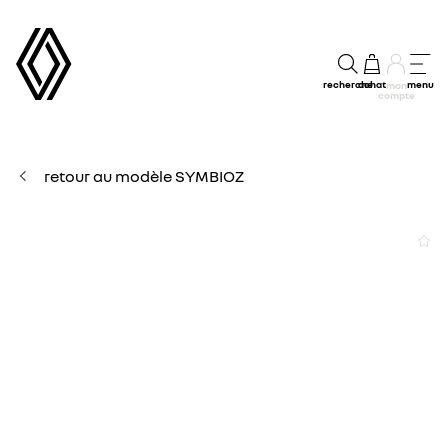
recherche
achat
menu
mon
compte
retour au modèle SYMBIOZ