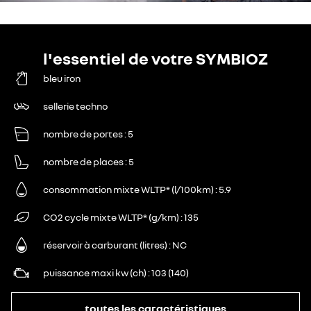
l'essentiel de votre SYMBIOZ
bleu iron
sellerie techno
nombre de portes
5
nombre de places
5
consommation mixte WLTP* (l/100km)
5.9
CO2 cycle mixte WLTP* (g/km)
135
réservoir à carburant (litres)
NC
puissance maxi kw (ch)
103 (140)
toutes les caractéristiques