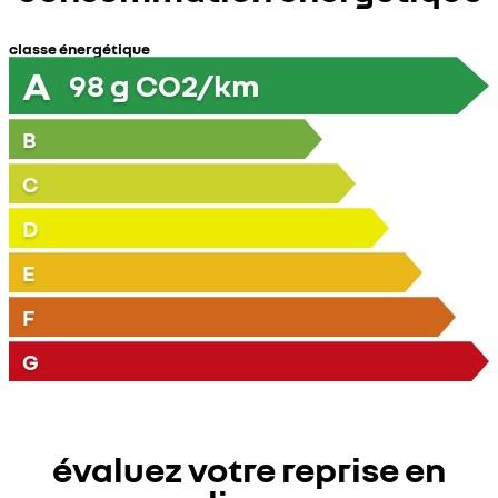
classe énergétique
A
98
g CO2/km
B
C
D
E
F
G
évaluez votre reprise en