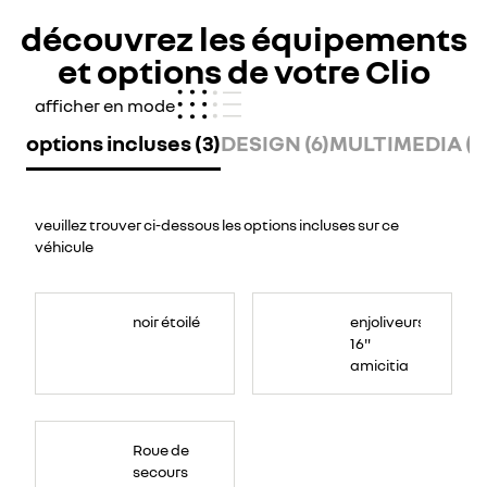
découvrez les équipements
et options de votre Clio
afficher en mode
options incluses (3)
DESIGN (6)
MULTIMEDIA (3
veuillez trouver ci-dessous les options incluses sur ce
véhicule
noir étoilé
enjoliveurs
16"
amicitia
Roue
de
Roue de
secours
temporaire,
secours
largeur