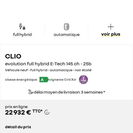
voir plus
full hybrid
automatique
CLIO
evolution full hybrid E-Tech 145 ch - 25b
Véhicule neuf - full hybrid - automatique - noir étoilé
A
classe énergétique
vignette Crit'Air
délai moyen de livraison: 3 semaines *
prix en ligne
22 932 €
TTC
*
détail du prix
prix conseillé
25 450 €