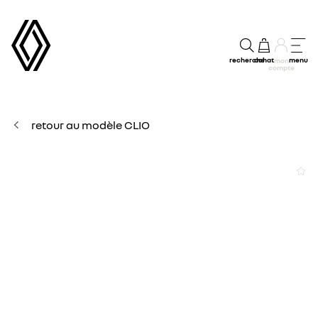
recherche
achat
menu
mon
compte
retour au modèle CLIO