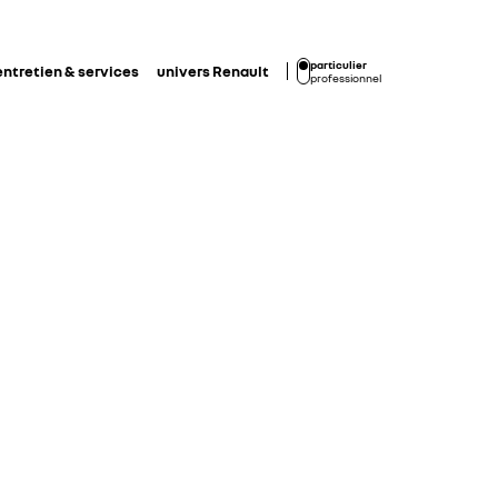
particulier
entretien & services
univers Renault
professionnel