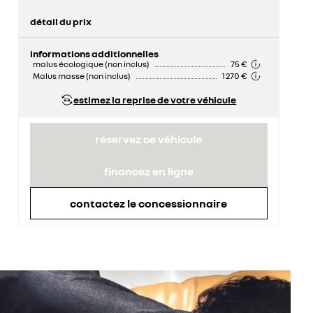
détail du prix
prix conseillé
53 900 €
informations additionnelles
malus écologique (non inclus)
75 €
Malus masse (non inclus)
1 270 €
estimez la reprise de votre véhicule
réservez ce véhicule
financez en ligne
contactez le concessionnaire