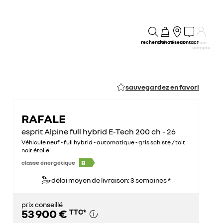
recherche
achat
réseau
contact
mon
compte
sauvegardez en favori
RAFALE
esprit Alpine full hybrid E-Tech 200 ch - 26
Véhicule neuf - full hybrid - automatique - gris schiste / toit
noir étoilé
B
classe énergétique
délai moyen de livraison: 3 semaines *
prix conseillé
53 900 €
TTC
*