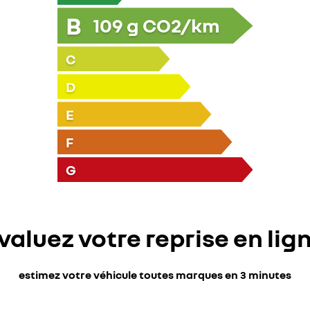
B
109
g CO2/km
C
D
E
F
G
valuez votre reprise en lig
estimez votre véhicule toutes marques en 3 minutes