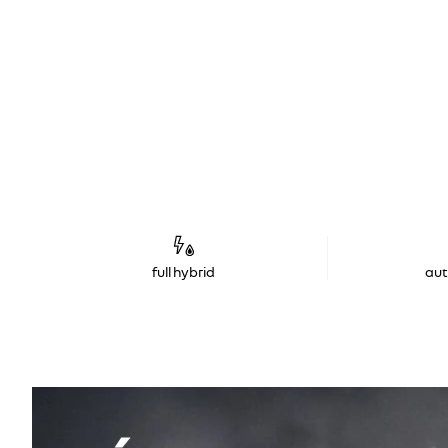
full hybrid
au