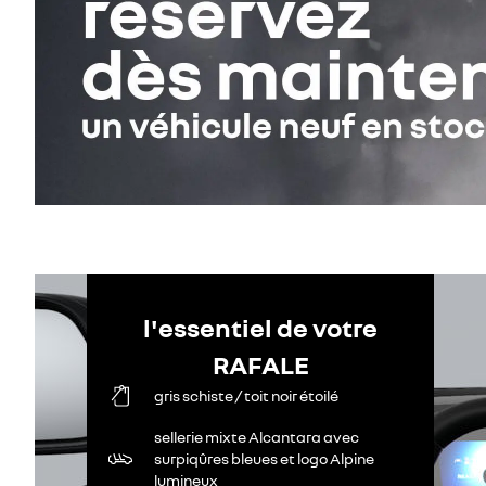
l'essentiel de votre
RAFALE
gris schiste / toit noir étoilé
sellerie mixte Alcantara avec
surpiqûres bleues et logo Alpine
lumineux