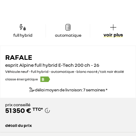
voir plus
full hybrid
automatique
RAFALE
esprit Alpine full hybrid E-Tech 200 ch - 26
Véhicule neuf - full hybrid - automatique - blanc nacré / toit noir étoilé
B
classe énergétique
délai moyen de livraison: 7 semaines *
prix conseillé
51 350 €
TTC
*
détail du prix
prix conseillé
51 350 €