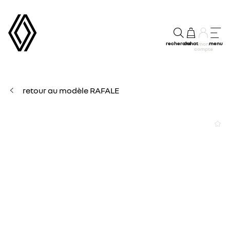
recherche
achat
menu
mon
compte
retour au modèle RAFALE