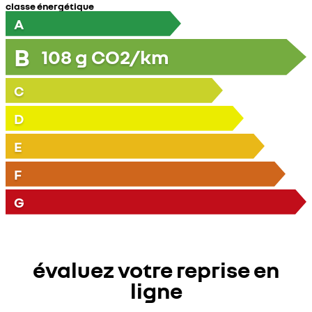
classe énergétique
A
B
108
g CO2/km
C
D
E
F
G
évaluez votre reprise en
ligne