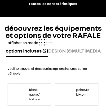
toutes les caractéristiques
découvrez les équipements
et options de votre RAFALE
afficher en mode
options incluses (2)
DESIGN (6)
MULTIMEDIA (8
veuillez trouver ci-dessous les options incluses sur ce
véhicule
blanc
peinture
nacré /
bi-ton
toit noir
étoilé