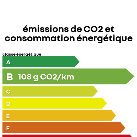
émissions de CO2 et
consommation énergétique
classe énergétique
A
B
108
g CO2/km
C
D
E
F