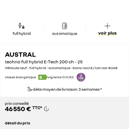
voir plus
full hybrid
automatique
AUSTRAL
techno full hybrid E-Tech 200 ch - 25
Véhicule neuf - full hybrid - automatique - blanc nacré / toit noir étoilé
B
classe énergétique
vignette Crit'Air
délai moyen de livraison: 3 semaines *
prix conseillé
46 550 €
TTC
*
détail du prix
prix conseillé
46 550 €