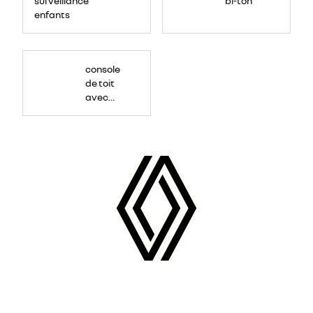
surveillance
bi-ton
enfants
console
de toit
avec
porte-
lunettes