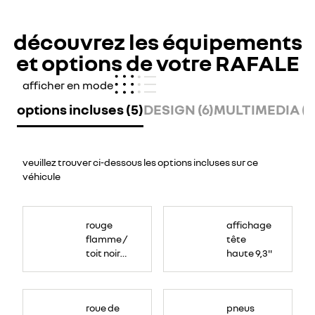
découvrez les équipements
et options de votre RAFALE
afficher en mode
options incluses (5)
DESIGN (6)
MULTIMEDIA (6
veuillez trouver ci-dessous les options incluses sur ce
véhicule
rouge
affichage
flamme /
tête
toit noir
haute 9,3''
étoilé
roue de
pneus