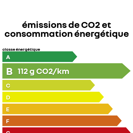
émissions de CO2 et
consommation énergétique
classe énergétique
A
B
112
g CO2/km
C
D
E
F
G