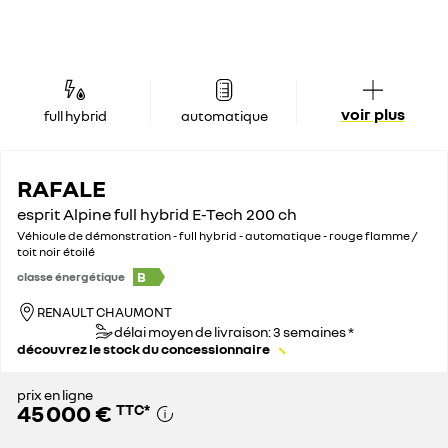
voir plus
full hybrid
automatique
RAFALE
esprit Alpine full hybrid E-Tech 200 ch
Véhicule de démonstration - full hybrid - automatique - rouge flamme /
toit noir étoilé
B
classe énergétique
RENAULT CHAUMONT
délai moyen de livraison: 3 semaines *
découvrez le stock du concessionnaire
prix en ligne
45 000 €
TTC
*