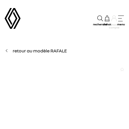
recherche
achat
menu
mon
compte
retour au modèle RAFALE