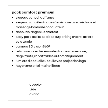
pack comfort premium
sièges avant chauffants
sièges avant électriques à mémoire avec réglage et
massage lombaire conducteur
accoudoir ingenius armrest
easy park assist et aides au parking avant, arrière
et latérale
caméra 3D vision 360°
rétroviseurs extérieurs électriques à mémoire,
dégivrants, rabattables automatiquement
lumière d’accueil au seuil avec projection logo
hayon motorisé mains-libres
appuis-
tête
avant
grand
confort