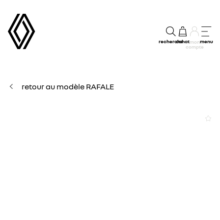
recherche
achat
menu
mon
compte
retour au modèle RAFALE