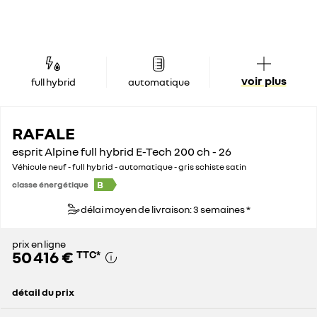
voir plus
full hybrid
automatique
RAFALE
esprit Alpine full hybrid E-Tech 200 ch - 26
Véhicule neuf - full hybrid - automatique - gris schiste satin
B
classe énergétique
délai moyen de livraison: 3 semaines *
prix en ligne
50 416 €
TTC
*
détail du prix
prix conseillé
54 600 €
remise concessionnaire déduite
4 184 €