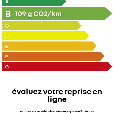
A
B
109
g CO2/km
C
D
E
F
G
évaluez votre reprise en
ligne
estimez votre véhicule toutes marques en 3 minutes