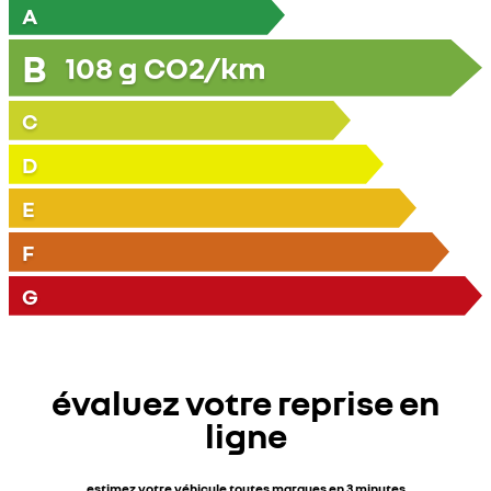
A
B
108
g CO2/km
C
D
E
F
G
évaluez votre reprise en
ligne
estimez votre véhicule toutes marques en 3 minutes