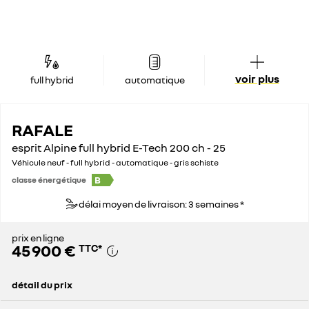
voir plus
full hybrid
automatique
RAFALE
esprit Alpine full hybrid E-Tech 200 ch - 25
Véhicule neuf - full hybrid - automatique - gris schiste
B
classe énergétique
délai moyen de livraison: 3 semaines *
prix en ligne
45 900 €
TTC
*
détail du prix
prix conseillé
51 400 €
remise concessionnaire déduite
5 500 €