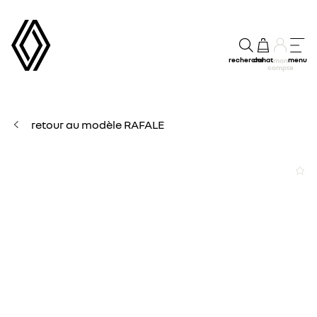
recherche
achat
menu
mon
compte
retour au modèle RAFALE