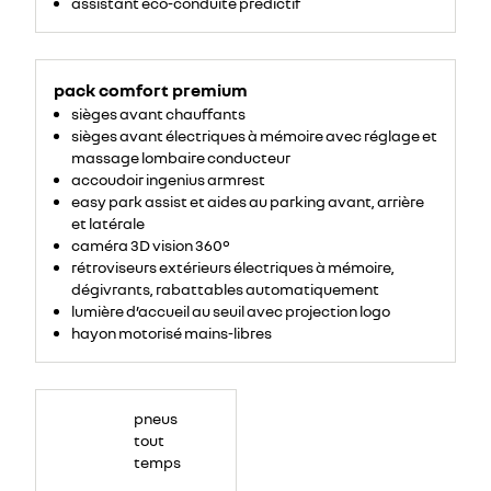
assistant éco-conduite prédictif
solarbay®.
4
modes
activables
grâce
à
un
pack comfort premium
bouton
ou
sièges avant chauffants
à
la
sièges avant électriques à mémoire avec réglage et
commande
vocale.
massage lombaire conducteur
</span>
<!-
accoudoir ingenius armrest
-
easy park assist et aides au parking avant, arrière
EndFragment-
-
et latérale
>
</p>
caméra 3D vision 360°
rétroviseurs extérieurs électriques à mémoire,
dégivrants, rabattables automatiquement
lumière d’accueil au seuil avec projection logo
hayon motorisé mains-libres
pneus
tout
temps