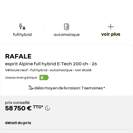
voir plus
full hybrid
automatique
RAFALE
esprit Alpine full hybrid E-Tech 200 ch - 26
Véhicule neuf - full hybrid - automatique - noir étoilé
B
classe énergétique
délai moyen de livraison: 7 semaines *
prix conseillé
58 750 €
TTC
*
détail du prix
prix conseillé
58 750 €