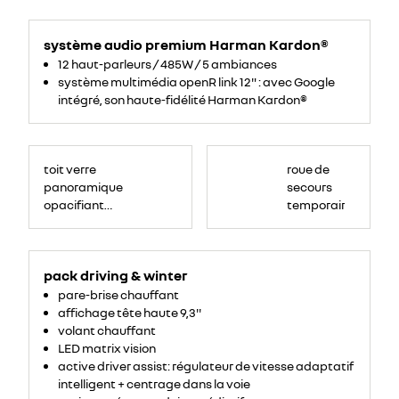
noir
titane
système audio premium Harman Kardon®
perforée
avec
12 haut-parleurs / 485W / 5 ambiances
surpiqûres
système multimédia openR link 12" : avec Google
noires
intégré, son haute-fidélité Harman Kardon®
<p>
<!-
toit verre
roue de
-
StartFragment-
panoramique
secours
-
>
opacifiant
temporaire
<span
data-
solarbay®
olk-
copy-
source="MessageBody"
style="font-
family:
pack driving & winter
Aptos,
sans-
pare-brise chauffant
serif,
serif,
affichage tête haute 9,3''
EmojiFont;
font-
volant chauffant
size:
LED matrix vision
12pt;
color:
active driver assist: régulateur de vitesse adaptatif
black;">Toit
verre
intelligent + centrage dans la voie
panoramique
opacifiant