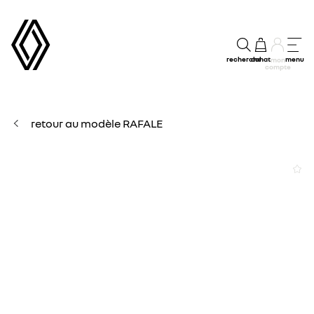
recherche
achat
menu
mon
compte
retour au modèle RAFALE