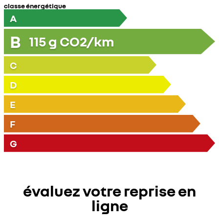
classe énergétique
A
B
115
g CO2/km
C
D
E
F
G
évaluez votre reprise en
ligne