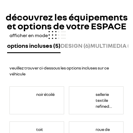
découvrez les équipements
et options de votre ESPACE
afficher en mode
options incluses (5)
DESIGN (6)
MULTIMEDIA (1
veuillez trouver ci-dessous les options incluses sur ce
véhicule
noir étoilé
sellerie
textile
refined
noir
titane
<p>
perforée
<!-
toit
roue de
avec
-
StartFragment-