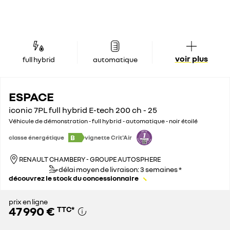
voir plus
full hybrid
automatique
ESPACE
iconic 7PL full hybrid E-tech 200 ch - 25
Véhicule de démonstration - full hybrid - automatique - noir étoilé
B
classe énergétique
vignette Crit'Air
RENAULT CHAMBERY - GROUPE AUTOSPHERE
délai moyen de livraison: 3 semaines *
découvrez le stock du concessionnaire
prix en ligne
47 990 €
TTC
*