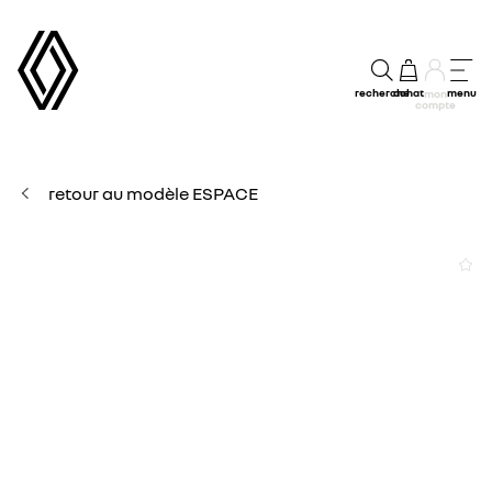
recherche
achat
menu
mon
compte
retour au modèle ESPACE