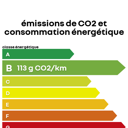
>
</p>
émissions de CO2 et
consommation énergétique
classe énergétique
A
B
113
g CO2/km
C
D
E
F
G