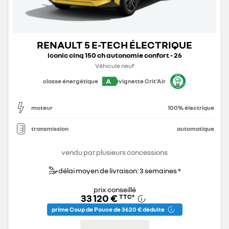
RENAULT 5 E-TECH ÉLECTRIQUE
iconic cinq 150 ch autonomie confort - 26
Véhicule neuf
A
classe énergétique
vignette Crit'Air
moteur
100% électrique
transmission
automatique
vendu par plusieurs concessions
délai moyen de livraison: 3 semaines *
prix conseillé
33 120 €
TTC
*
prime Coup de Pouce de 3 620 € déduite