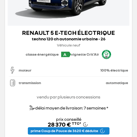
RENAULT 5 E-TECH ÉLECTRIQUE
techno 120 ch autonomie urbaine - 26
Véhicule neuf
A
classe énergétique
vignette Crit'Air
moteur
100% électrique
transmission
automatique
vendu par plusieurs concessions
délai moyen de livraison: 7 semaines *
prix conseillé
28 370 €
TTC
*
prime Coup de Pouce de 3 620 € déduite