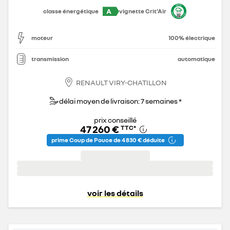
A
classe énergétique
vignette Crit'Air
moteur
100% électrique
transmission
automatique
RENAULT VIRY-CHATILLON
délai moyen de livraison: 7 semaines *
prix conseillé
47 260 €
TTC
*
prime Coup de Pouce de 4 830 € déduite
voir les détails