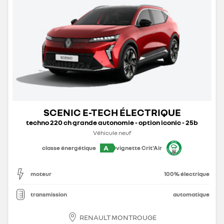
SCENIC E-TECH ÉLECTRIQUE
techno 220 ch grande autonomie - option iconic - 25b
Véhicule neuf
A
classe énergétique
vignette Crit'Air
moteur
100% électrique
transmission
automatique
RENAULT MONTROUGE