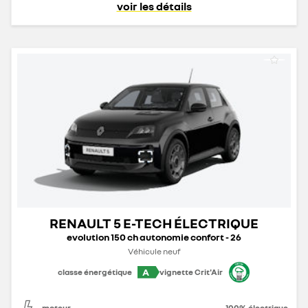
voir les détails
RENAULT 5 E-TECH ÉLECTRIQUE
evolution 150 ch autonomie confort - 26
Véhicule neuf
A
classe énergétique
vignette Crit'Air
moteur
100% électrique