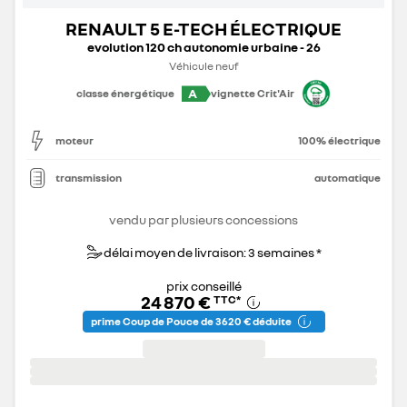
RENAULT 5 E-TECH ÉLECTRIQUE
evolution 120 ch autonomie urbaine - 26
Véhicule neuf
A
classe énergétique
vignette Crit'Air
moteur
100% électrique
transmission
automatique
vendu par plusieurs concessions
délai moyen de livraison: 3 semaines *
prix conseillé
24 870 €
TTC
*
prime Coup de Pouce de 3 620 € déduite