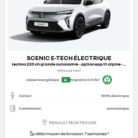
SCENIC E-TECH ÉLECTRIQUE
techno 220 ch grande autonomie - option esprit alpine - 25b
Véhicule neuf
A
classe énergétique
vignette Crit'Air
moteur
100% électrique
transmission
automatique
RENAULT MONTROUGE
délai moyen de livraison: 7 semaines *