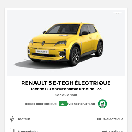
RENAULT 5 E-TECH ÉLECTRIQUE
techno 120 ch autonomie urbaine - 26
Véhicule neuf
A
classe énergétique
vignette Crit'Air
moteur
100% électrique
transmission
automatique