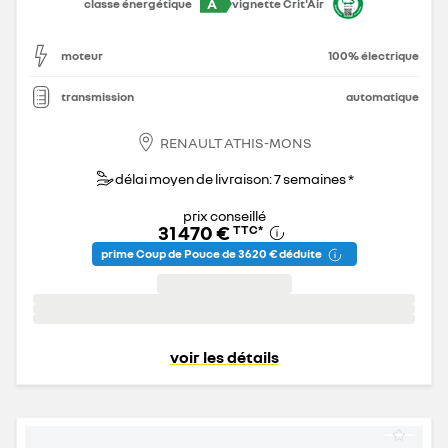
A
classe énergétique
vignette Crit'Air
moteur
100% électrique
transmission
automatique
RENAULT ATHIS-MONS
délai moyen de livraison: 7 semaines *
prix conseillé
31 470 €
TTC
*
prime Coup de Pouce de 3 620 € déduite
voir les détails