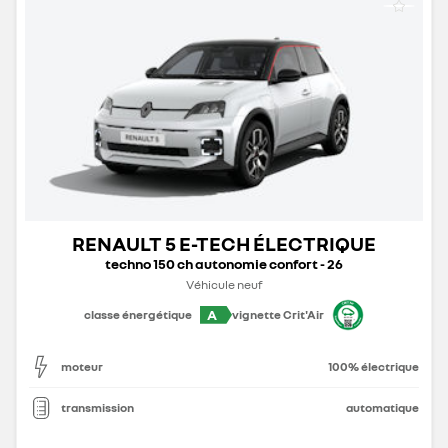
RENAULT 5 E-TECH ÉLECTRIQUE
techno 150 ch autonomie confort - 26
Véhicule neuf
A
classe énergétique
vignette Crit'Air
moteur
100% électrique
transmission
automatique