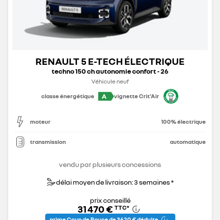
RENAULT 5 E-TECH ÉLECTRIQUE
techno 150 ch autonomie confort - 26
Véhicule neuf
A
classe énergétique
vignette Crit'Air
moteur
100% électrique
transmission
automatique
vendu par plusieurs concessions
délai moyen de livraison: 3 semaines *
prix conseillé
31 470 €
TTC
*
prime Coup de Pouce de 3 620 € déduite