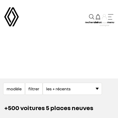
recherche
achat
menu
mon
compte
modèle
filtrer
+500 voitures 5 places neuves