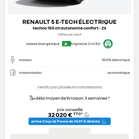
RENAULT 5 E-TECH ÉLECTRIQUE
techno 150 ch autonomie confort - 26
Véhicule neuf
A
classe énergétique
vignette Crit'Air
moteur
100% électrique
transmission
automatique
vendu par plusieurs concessions
délai moyen de livraison: 3 semaines *
prix conseillé
32 020 €
TTC
*
prime Coup de Pouce de 3 620 € déduite