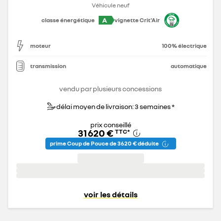
Véhicule neuf
A
classe énergétique
vignette Crit'Air
moteur
100% électrique
transmission
automatique
vendu par plusieurs concessions
délai moyen de livraison: 3 semaines *
prix conseillé
31 620 €
TTC
*
prime Coup de Pouce de 3 620 € déduite
voir les détails