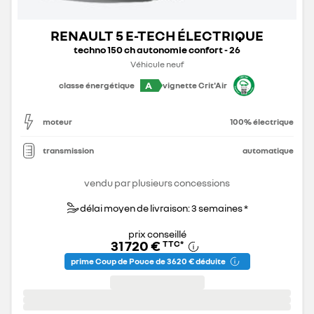
RENAULT 5 E-TECH ÉLECTRIQUE
techno 150 ch autonomie confort - 26
Véhicule neuf
A
classe énergétique
vignette Crit'Air
moteur
100% électrique
transmission
automatique
vendu par plusieurs concessions
délai moyen de livraison: 3 semaines *
prix conseillé
31 720 €
TTC
*
prime Coup de Pouce de 3 620 € déduite