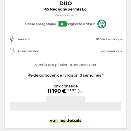
DUO
45 Neo sans permis L6
Véhicule neuf
A
classe énergétique
vignette Crit'Air
moteur
100% électrique
transmission
automatique
vendu par plusieurs concessions
délai moyen de livraison: 3 semaines *
prix conseillé
11 190 €
TTC
*
voir les détails