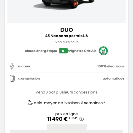
DUO
45 Neo sans permis L6
Véhicule neuf
A
classe énergétique
vignette Crit'Air
moteur
100% électrique
transmission
automatique
vendu par plusieurs concessions
délai moyen de livraison: 3 semaines *
prix en ligne
11 490 €
TTC
*