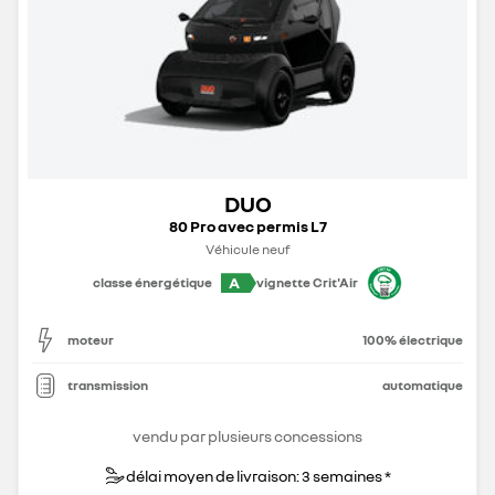
DUO
80 Pro avec permis L7
Véhicule neuf
A
classe énergétique
vignette Crit'Air
moteur
100% électrique
transmission
automatique
vendu par plusieurs concessions
délai moyen de livraison: 3 semaines *