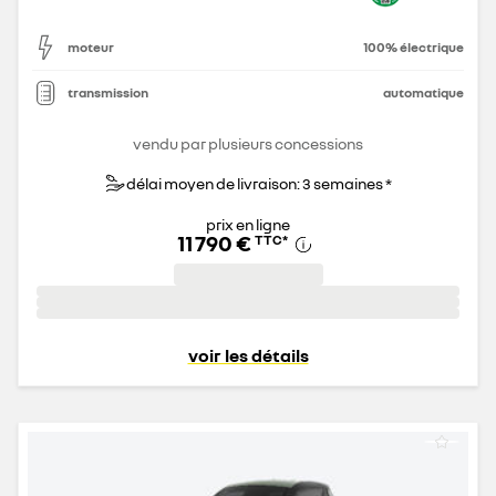
moteur
100% électrique
transmission
automatique
vendu par plusieurs concessions
délai moyen de livraison: 3 semaines *
prix en ligne
11 790 €
TTC
*
voir les détails