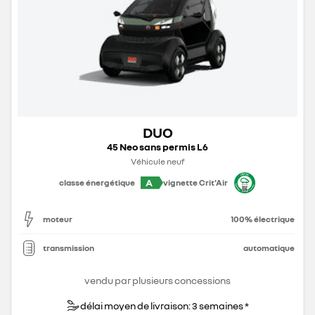
DUO
45 Neo sans permis L6
Véhicule neuf
A
classe énergétique
vignette Crit'Air
moteur
100% électrique
transmission
automatique
vendu par plusieurs concessions
délai moyen de livraison: 3 semaines *