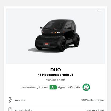
DUO
45 Neo sans permis L6
Véhicule neuf
A
classe énergétique
vignette Crit'Air
moteur
100% électrique
transmission
automatique