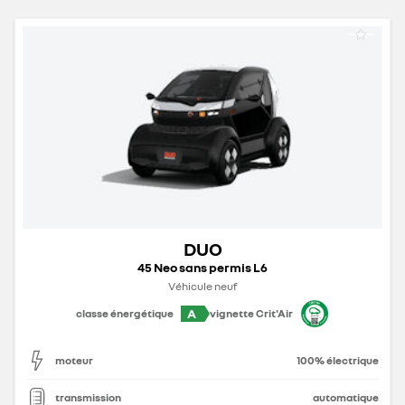
DUO
45 Neo sans permis L6
Véhicule neuf
A
classe énergétique
vignette Crit'Air
moteur
100% électrique
transmission
automatique