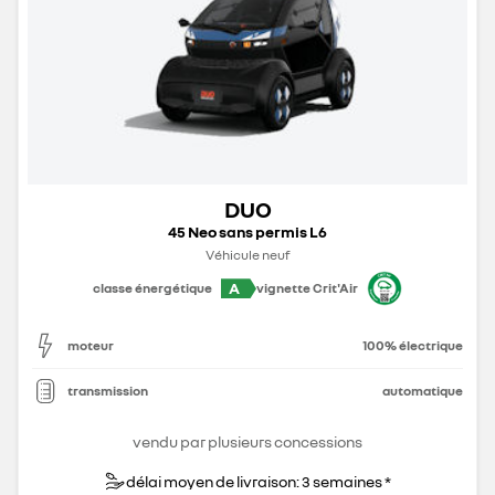
DUO
45 Neo sans permis L6
Véhicule neuf
A
classe énergétique
vignette Crit'Air
moteur
100% électrique
transmission
automatique
vendu par plusieurs concessions
délai moyen de livraison: 3 semaines *