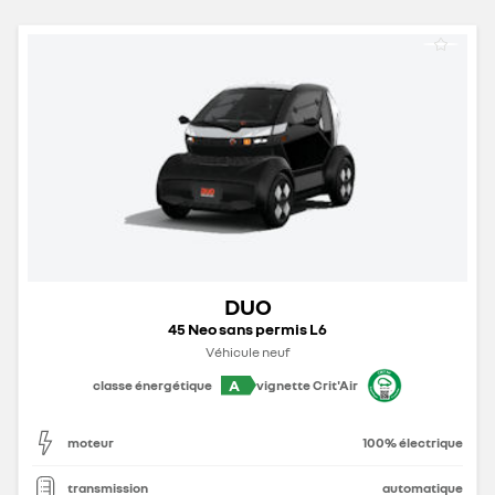
DUO
45 Neo sans permis L6
Véhicule neuf
A
classe énergétique
vignette Crit'Air
moteur
100% électrique
transmission
automatique