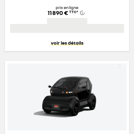
prix en ligne
11 890 €
TTC
*
voir les détails