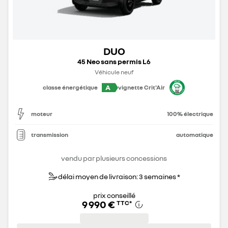
DUO
45 Neo sans permis L6
Véhicule neuf
A
classe énergétique
vignette Crit'Air
moteur
100% électrique
transmission
automatique
vendu par plusieurs concessions
délai moyen de livraison: 3 semaines *
prix conseillé
9 990 €
TTC
*