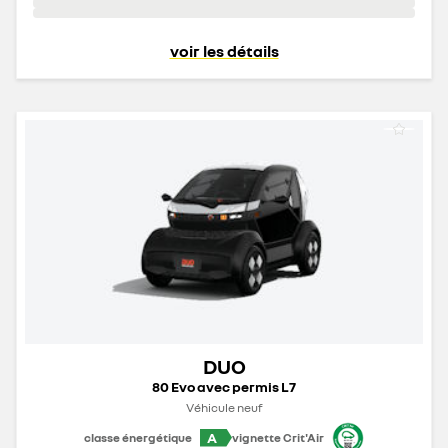
voir les détails
DUO
80 Evo avec permis L7
Véhicule neuf
A
classe énergétique
vignette Crit'Air