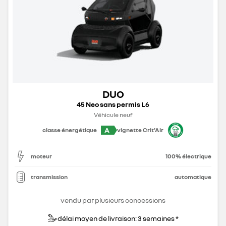
DUO
45 Neo sans permis L6
Véhicule neuf
A
classe énergétique
vignette Crit'Air
moteur
100% électrique
transmission
automatique
vendu par plusieurs concessions
délai moyen de livraison: 3 semaines *