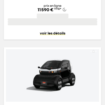
prix en ligne
11 590 €
TTC
*
voir les détails