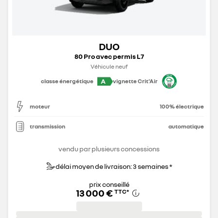
DUO
80 Pro avec permis L7
Véhicule neuf
A
classe énergétique
vignette Crit'Air
moteur
100% électrique
transmission
automatique
vendu par plusieurs concessions
délai moyen de livraison: 3 semaines *
prix conseillé
13 000 €
TTC
*