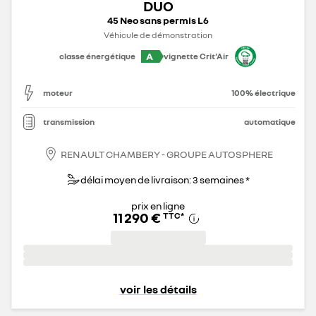
DUO
45 Neo sans permis L6
Véhicule de démonstration
A
classe énergétique
vignette Crit'Air
moteur
100% électrique
transmission
automatique
RENAULT CHAMBERY - GROUPE AUTOSPHERE
délai moyen de livraison: 3 semaines *
prix en ligne
11 290 €
TTC
*
voir les détails