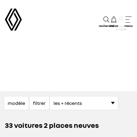
recherche
achat
menu
mon
compte
modèle
filtrer
33 voitures 2 places neuves