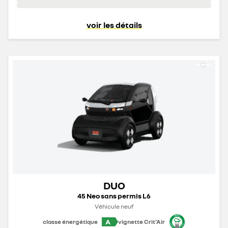
voir les détails
DUO
45 Neo sans permis L6
Véhicule neuf
A
classe énergétique
vignette Crit'Air