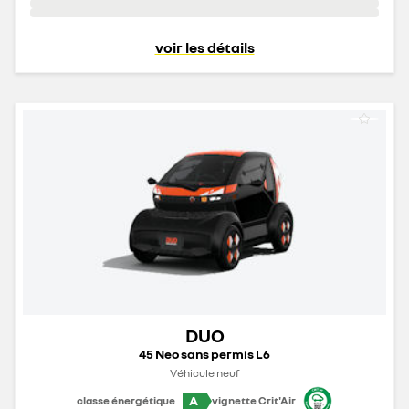
voir les détails
DUO
45 Neo sans permis L6
Véhicule neuf
A
classe énergétique
vignette Crit'Air