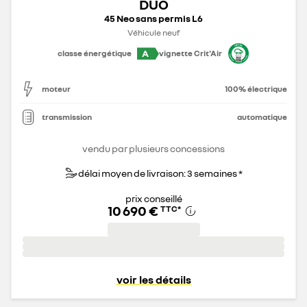
DUO
45 Neo sans permis L6
Véhicule neuf
A
classe énergétique
vignette Crit'Air
moteur
100% électrique
transmission
automatique
vendu par plusieurs concessions
délai moyen de livraison: 3 semaines *
prix conseillé
10 690 €
TTC
*
voir les détails