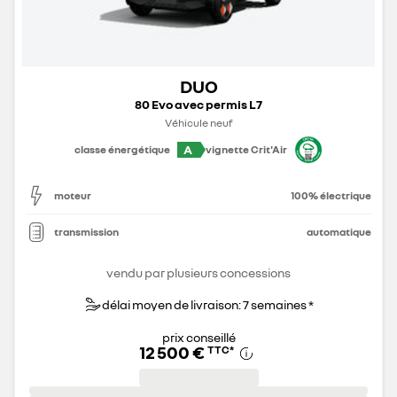
DUO
80 Evo avec permis L7
Véhicule neuf
A
classe énergétique
vignette Crit'Air
moteur
100% électrique
transmission
automatique
vendu par plusieurs concessions
délai moyen de livraison: 7 semaines *
prix conseillé
12 500 €
TTC
*