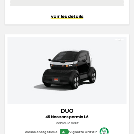
voir les détails
DUO
45 Neo sans permis L6
Véhicule neuf
A
classe énergétique
vignette Crit'Air