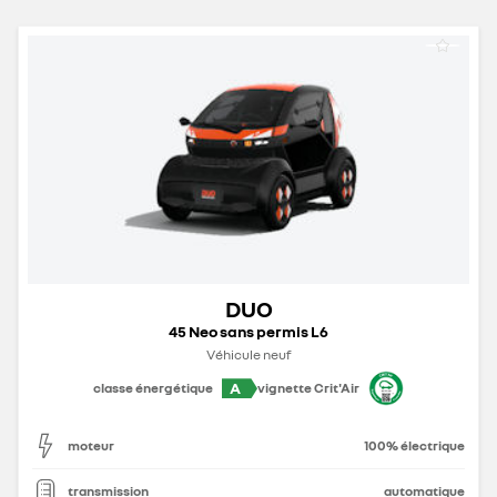
DUO
45 Neo sans permis L6
Véhicule neuf
A
classe énergétique
vignette Crit'Air
moteur
100% électrique
transmission
automatique