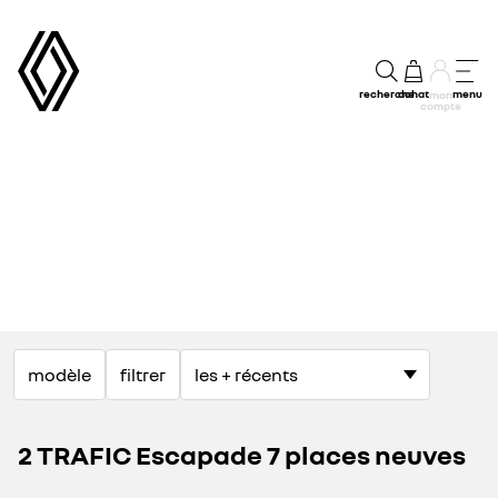
recherche
achat
menu
mon
compte
modèle
filtrer
2 TRAFIC Escapade 7 places neuves