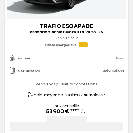
TRAFIC ESCAPADE
escapade iconic Blue dCi 170 auto - 25
Véhicule neuf
E
classe énergétique
moteur
diesel
transmission
automatique
vendu par plusieurs concessions
délai moyen de livraison: 3 semaines *
prix conseillé
53 900 €
TTC
*