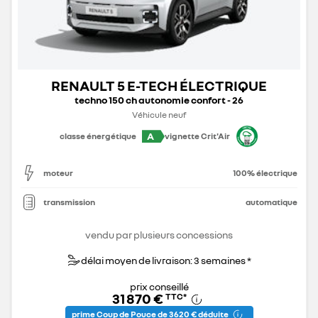
RENAULT 5 E-TECH ÉLECTRIQUE
techno 150 ch autonomie confort - 26
Véhicule neuf
A
classe énergétique
vignette Crit'Air
moteur
100% électrique
transmission
automatique
vendu par plusieurs concessions
délai moyen de livraison: 3 semaines *
prix conseillé
31 870 €
TTC
*
prime Coup de Pouce de 3 620 € déduite