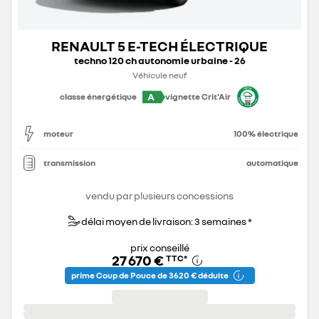
RENAULT 5 E-TECH ÉLECTRIQUE
techno 120 ch autonomie urbaine - 26
Véhicule neuf
A
classe énergétique
vignette Crit'Air
moteur
100% électrique
transmission
automatique
vendu par plusieurs concessions
délai moyen de livraison: 3 semaines *
prix conseillé
27 670 €
TTC
*
prime Coup de Pouce de 3 620 € déduite