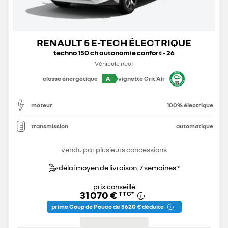
RENAULT 5 E-TECH ÉLECTRIQUE
techno 150 ch autonomie confort - 26
Véhicule neuf
A
classe énergétique
vignette Crit'Air
moteur
100% électrique
transmission
automatique
vendu par plusieurs concessions
délai moyen de livraison: 7 semaines *
prix conseillé
31 070 €
TTC
*
prime Coup de Pouce de 3 620 € déduite