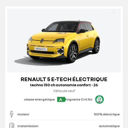
RENAULT 5 E-TECH ÉLECTRIQUE
techno 150 ch autonomie confort - 26
Véhicule neuf
A
classe énergétique
vignette Crit'Air
moteur
100% électrique
transmission
automatique