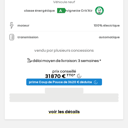
Véhicule neuf
A
classe énergétique
vignette Crit'Air
moteur
100% électrique
transmission
automatique
vendu par plusieurs concessions
délai moyen de livraison: 3 semaines *
prix conseillé
31 870 €
TTC
*
prime Coup de Pouce de 3 620 € déduite
voir les détails