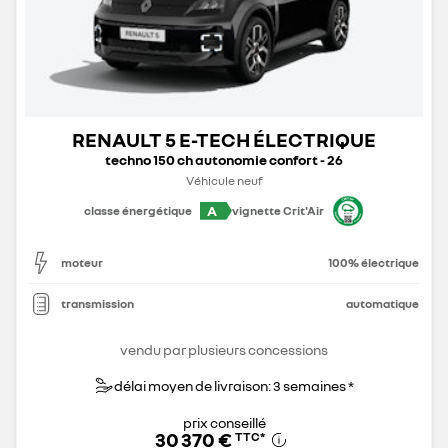
RENAULT 5 E-TECH ÉLECTRIQUE
techno 150 ch autonomie confort - 26
Véhicule neuf
A
classe énergétique
vignette Crit'Air
moteur
100% électrique
transmission
automatique
vendu par plusieurs concessions
délai moyen de livraison: 3 semaines *
prix conseillé
30 370 €
TTC
*