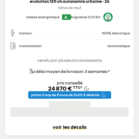
evolution 120 ch autonomie urbaine - 26
Véhicule neuf
A
classe énergétique
vignette Crit'Air
moteur
100% électrique
transmission
automatique
vendu par plusieurs concessions
délai moyen de livraison: 3 semaines *
prix conseillé
24 870 €
TTC
*
prime Coup de Pouce de 3 620 € déduite
voir les détails