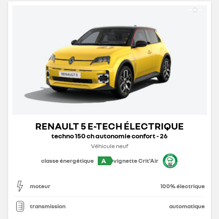
RENAULT 5 E-TECH ÉLECTRIQUE
techno 150 ch autonomie confort - 26
Véhicule neuf
A
classe énergétique
vignette Crit'Air
moteur
100% électrique
transmission
automatique