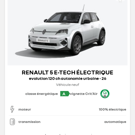
RENAULT 5 E-TECH ÉLECTRIQUE
evolution 120 ch autonomie urbaine - 26
Véhicule neuf
A
classe énergétique
vignette Crit'Air
moteur
100% électrique
transmission
automatique