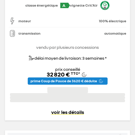
A
classe énergétique
vignette Crit'Air
moteur
100% électrique
transmission
automatique
vendu par plusieurs concessions
délai moyen de livraison: 3 semaines *
prix conseillé
32 820 €
TTC
*
prime Coup de Pouce de 3 620 € déduite
voir les détails