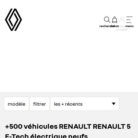
recherche
achat
menu
mon
compte
modèle
filtrer
+500 véhicules RENAULT RENAULT 5
E-Tech électrique neufs