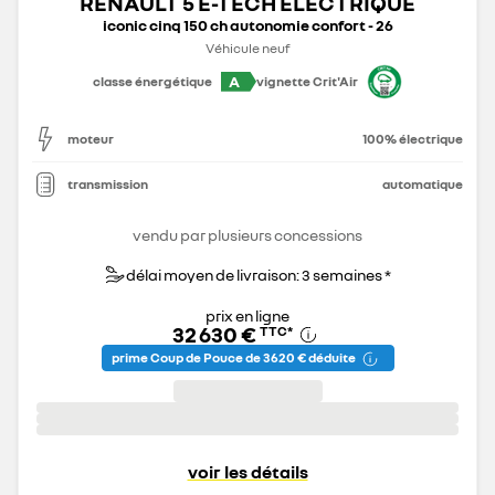
RENAULT 5 E-TECH ÉLECTRIQUE
iconic cinq 150 ch autonomie confort - 26
Véhicule neuf
A
classe énergétique
vignette Crit'Air
moteur
100% électrique
transmission
automatique
vendu par plusieurs concessions
délai moyen de livraison: 3 semaines *
prix en ligne
32 630 €
TTC
*
prime Coup de Pouce de 3 620 € déduite
voir les détails