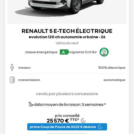
RENAULT 5 E-TECH ÉLECTRIQUE
evolution 120 ch autonomie urbaine - 26
Véhicule neuf
A
classe énergétique
vignette Crit'Air
moteur
100% électrique
transmission
automatique
vendu par plusieurs concessions
délai moyen de livraison: 3 semaines *
prix conseillé
25 570 €
TTC
*
prime Coup de Pouce de 3 620 € déduite