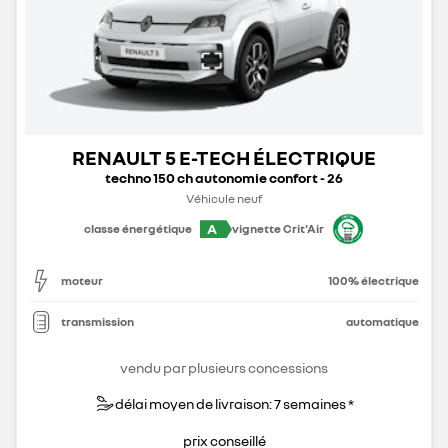
RENAULT 5 E-TECH ÉLECTRIQUE
techno 150 ch autonomie confort - 26
Véhicule neuf
A
classe énergétique
vignette Crit'Air
moteur
100% électrique
transmission
automatique
vendu par plusieurs concessions
délai moyen de livraison: 7 semaines *
prix conseillé