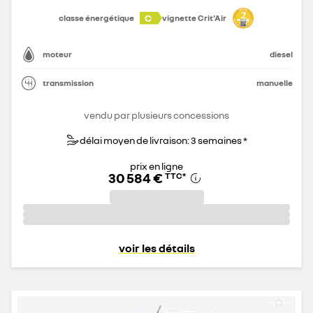
C
classe énergétique
vignette Crit'Air
moteur
diesel
transmission
manuelle
vendu par plusieurs concessions
délai moyen de livraison: 3 semaines *
prix en ligne
30 584 €
TTC
*
voir les détails