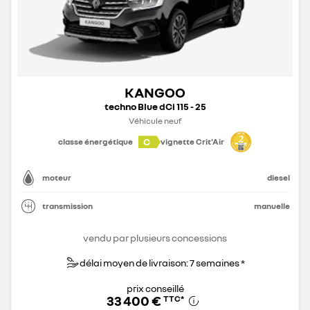
KANGOO
techno Blue dCi 115 - 25
Véhicule neuf
C
classe énergétique
vignette Crit'Air
moteur
diesel
transmission
manuelle
vendu par plusieurs concessions
délai moyen de livraison: 7 semaines *
prix conseillé
33 400 €
TTC
*