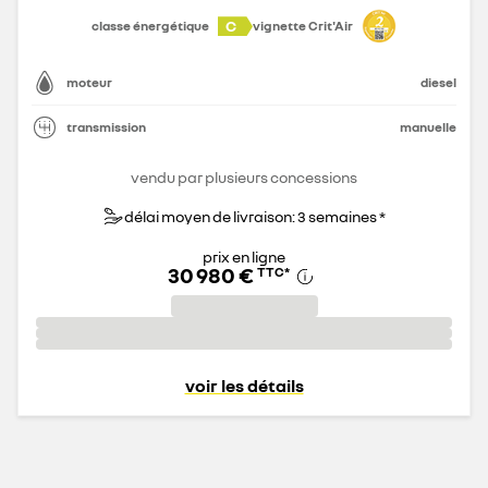
C
classe énergétique
vignette Crit'Air
moteur
diesel
transmission
manuelle
vendu par plusieurs concessions
délai moyen de livraison: 3 semaines *
prix en ligne
30 980 €
TTC
*
voir les détails