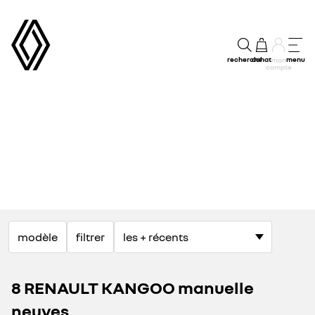
recherche
achat
menu
mon
compte
modèle
filtrer
8 RENAULT KANGOO manuelle
neuves