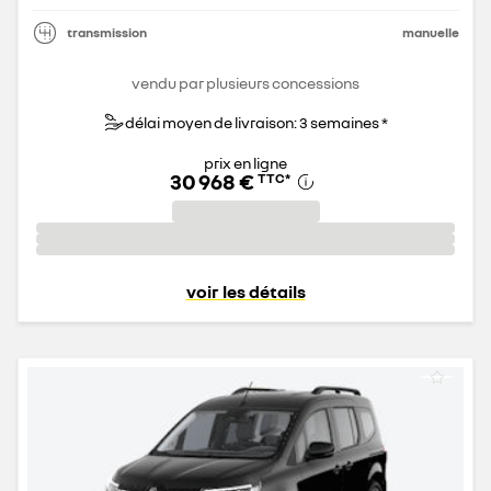
transmission
manuelle
vendu par plusieurs concessions
délai moyen de livraison: 3 semaines *
prix en ligne
30 968 €
TTC
*
voir les détails