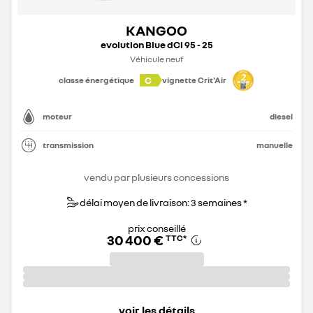
KANGOO
evolution Blue dCi 95 - 25
Véhicule neuf
C
classe énergétique
vignette Crit'Air
moteur
diesel
transmission
manuelle
vendu par plusieurs concessions
délai moyen de livraison: 3 semaines *
prix conseillé
30 400 €
TTC
*
voir les détails