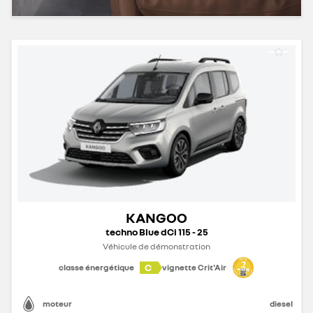
KANGOO
techno Blue dCi 115 - 25
Véhicule de démonstration
C
classe énergétique
vignette Crit'Air
moteur
diesel