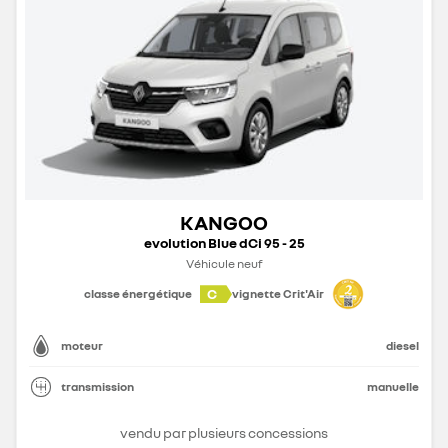
KANGOO
evolution Blue dCi 95 - 25
Véhicule neuf
C
classe énergétique
vignette Crit'Air
moteur
diesel
transmission
manuelle
vendu par plusieurs concessions