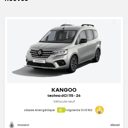
KANGOO
techno dCi 115 - 26
Véhicule neuf
C
classe énergétique
vignette Crit'Air
moteur
diesel