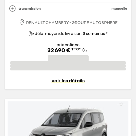
transmission
manuelle
RENAULT CHAMBERY - GROUPE AUTOSPHERE
délai moyen de livraison: 3 semaines *
prix en ligne
32 690 €
TTC
*
voir les détails