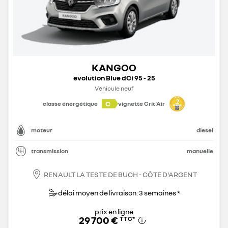
KANGOO
evolution Blue dCi 95 - 25
Véhicule neuf
C
classe énergétique
vignette Crit'Air
moteur
diesel
transmission
manuelle
RENAULT LA TESTE DE BUCH - CÔTE D'ARGENT
délai moyen de livraison: 3 semaines *
prix en ligne
29 700 €
TTC
*