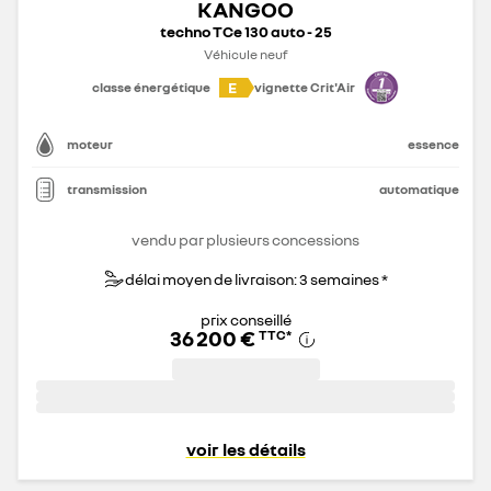
KANGOO
techno TCe 130 auto - 25
Véhicule neuf
E
classe énergétique
vignette Crit'Air
moteur
essence
transmission
automatique
vendu par plusieurs concessions
délai moyen de livraison: 3 semaines *
prix conseillé
36 200 €
TTC
*
voir les détails