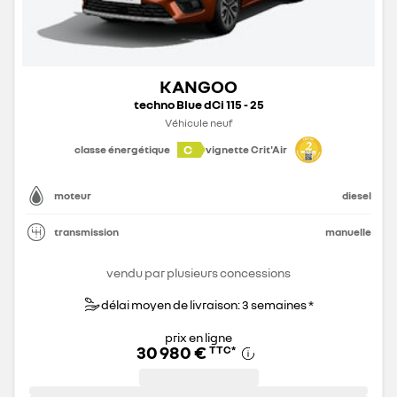
KANGOO
techno Blue dCi 115 - 25
Véhicule neuf
C
classe énergétique
vignette Crit'Air
moteur
diesel
transmission
manuelle
vendu par plusieurs concessions
délai moyen de livraison: 3 semaines *
prix en ligne
30 980 €
TTC
*