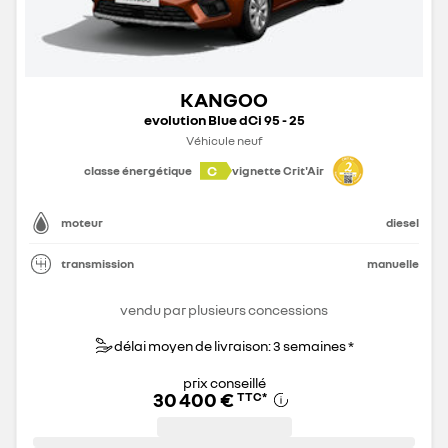
KANGOO
evolution Blue dCi 95 - 25
Véhicule neuf
C
classe énergétique
vignette Crit'Air
moteur
diesel
transmission
manuelle
vendu par plusieurs concessions
délai moyen de livraison: 3 semaines *
prix conseillé
30 400 €
TTC
*