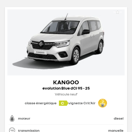
KANGOO
evolution Blue dCi 95 - 25
Véhicule neuf
C
classe énergétique
vignette Crit'Air
moteur
diesel
transmission
manuelle