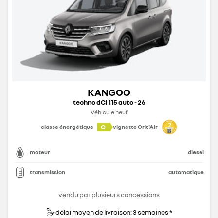
KANGOO
techno dCi 115 auto - 26
Véhicule neuf
C
classe énergétique
vignette Crit'Air
moteur
diesel
transmission
automatique
vendu par plusieurs concessions
délai moyen de livraison: 3 semaines *