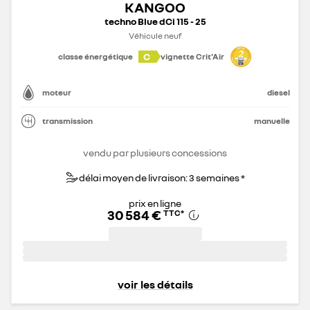
KANGOO
techno Blue dCi 115 - 25
Véhicule neuf
C
classe énergétique
vignette Crit'Air
moteur
diesel
transmission
manuelle
vendu par plusieurs concessions
délai moyen de livraison: 3 semaines *
prix en ligne
30 584 €
TTC
*
voir les détails