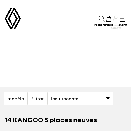
recherche
achat
menu
mon
compte
modèle
filtrer
14 KANGOO 5 places neuves