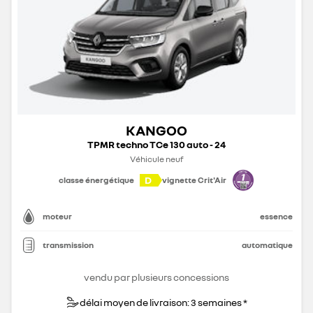
KANGOO
TPMR techno TCe 130 auto - 24
Véhicule neuf
D
classe énergétique
vignette Crit'Air
moteur
essence
transmission
automatique
vendu par plusieurs concessions
délai moyen de livraison: 3 semaines *