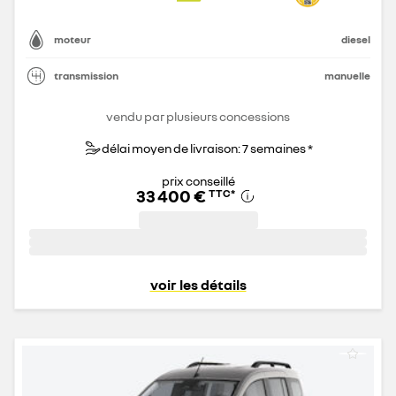
moteur
diesel
transmission
manuelle
vendu par plusieurs concessions
délai moyen de livraison: 7 semaines *
prix conseillé
33 400 €
TTC
*
voir les détails