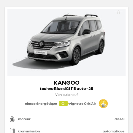
KANGOO
techno Blue dCi 115 auto - 25
Véhicule neuf
C
classe énergétique
vignette Crit'Air
moteur
diesel
transmission
automatique