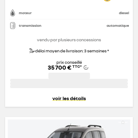
moteur
diesel
transmission
automatique
vendu par plusieurs concessions
délai moyen de livraison: 3 semaines *
prix conseillé
35 700 €
TTC
*
voir les détails