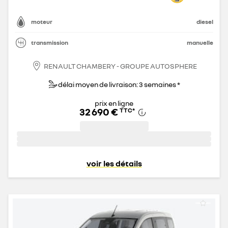
moteur
diesel
transmission
manuelle
RENAULT CHAMBERY - GROUPE AUTOSPHERE
délai moyen de livraison: 3 semaines *
prix en ligne
32 690 €
TTC
*
voir les détails