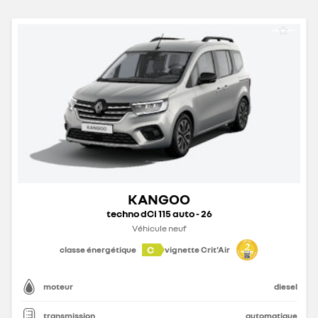
KANGOO
techno dCi 115 auto - 26
Véhicule neuf
C
classe énergétique
vignette Crit'Air
moteur
diesel
transmission
automatique