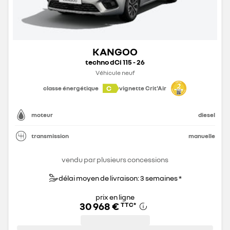
KANGOO
techno dCi 115 - 26
Véhicule neuf
C
classe énergétique
vignette Crit'Air
moteur
diesel
transmission
manuelle
vendu par plusieurs concessions
délai moyen de livraison: 3 semaines *
prix en ligne
30 968 €
TTC
*