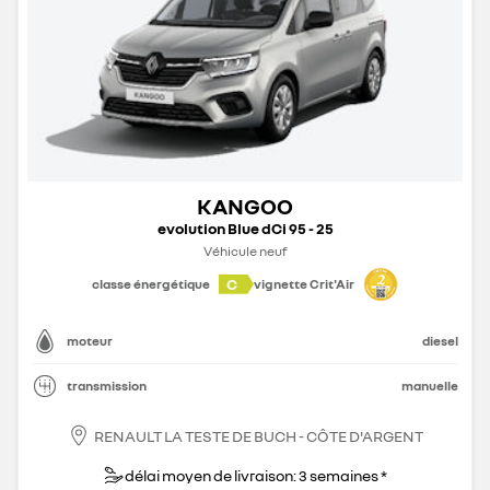
KANGOO
evolution Blue dCi 95 - 25
Véhicule neuf
C
classe énergétique
vignette Crit'Air
moteur
diesel
transmission
manuelle
RENAULT LA TESTE DE BUCH - CÔTE D'ARGENT
délai moyen de livraison: 3 semaines *